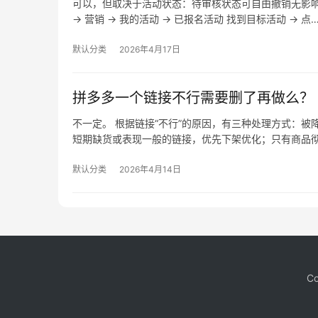
可以，但取决于活动状态：待审核状态可自由撤销无影
→ 营销 → 我的活动 → 已报名活动 找到目标活动 → 点
默认分类
2026年4月17日
拼多多一个链接不行需要删了再做么？
不一定。 根据链接“不行”的原因，有三种处理方式：
短期缺货或表现一般的链接，优先下架优化；只有商品
默认分类
2026年4月14日
Co