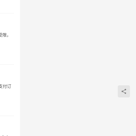
受限，
支付订