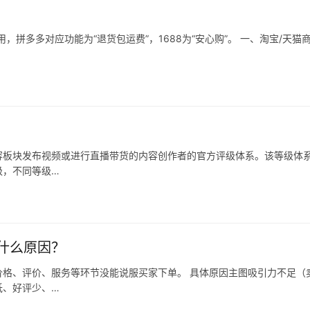
拼多多对应功能为“退货包运费”，1688为“安心购”。 一、淘宝/天猫
容板块发布视频或进行直播带货的内容创作者的官方评级体系。该等级体
级，不同等级…
什么原因？
格、评价、服务等环节没能说服买家下单。 具体原因主图吸引力不足（
低、好评少、…