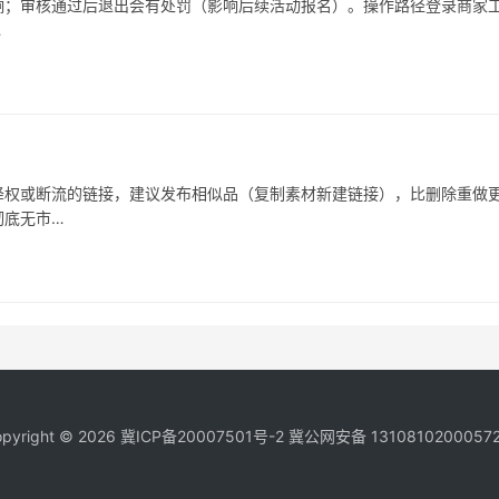
响；审核通过后退出会有处罚（影响后续活动报名）。操作路径登录商家
…
被降权或断流的链接，建议发布相似品（复制素材新建链接），比删除重做
彻底无市…
pyright © 2026
冀ICP备20007501号-2
冀公网安备 1310810200057