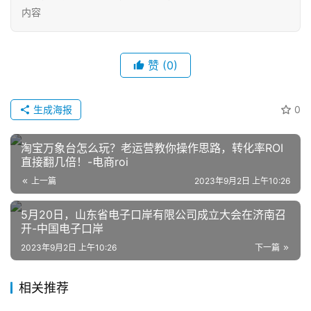
内容
赞
(0)
生成海报
0
网
店
淘宝万象台怎么玩？老运营教你操作思路，转化率ROI
运
直接翻几倍！-电商roi
营
上一篇
2023年9月2日 上午10:26
5月20日，山东省电子口岸有限公司成立大会在济南召
跨
开-中国电子口岸
境
电
2023年9月2日 上午10:26
下一篇
商
相关推荐
登录
注册
自