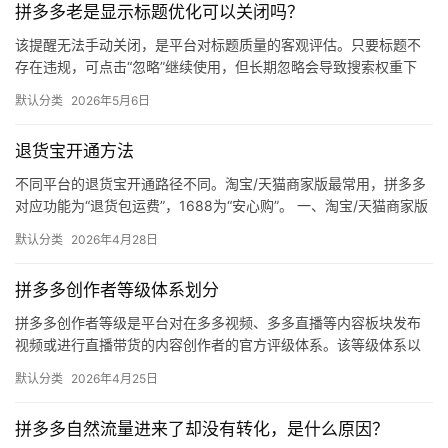
拼多多老是显示标题优化可以关闭吗？
媒
体
该提醒无法手动关闭，是平台对标题质量的客观评估。只要标题不
存在违规，可点击“忽略”继续使用，但长期忽略会导致搜索权重下
降。 可操作方法： 点击忽略（保留原标题）：在商品列表页找到“…
社
默认分类
2026年5月6日
区
退货宝开通方法
不同平台的退货宝开通路径不同。淘宝/天猫商家版最常用，拼多多
对应功能为“退货包运费”，1688为“安心购”。 一、淘宝/天猫商家版
（最常用） 路径：千牛卖家中心 → 金融 → 保障…
默认分类
2026年4月28日
拼多多创作者等级体系划分
拼多多创作者等级是平台对在多多视频、多多直播等内容板块发布
视频或进行直播带货的内容创作者的官方评级体系。该等级体系以
创作者在站内外的粉丝数量为核心依据，划分出多个等级层级，不
默认分类
2026年4月25日
同等级…
拼多多自然流量进来了却没有转化，是什么原因？