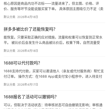
核心原因是商品内功不达标——流量进来了，但主图、价格、评
价、服务等环节没能说服买家下单。 具体原因主图吸引力不足（卖
点不清、画质差）；价格高于竞品或促销不明显；基础销量低、好
默认分类
2026年4月18日
评少、…
拼多多被比价了还能恢复吗？
能恢复。只要采取正确的应对措施，流量和权重可以恢复到正常水
平。 被比价后会发生什么商品被比价后，权重下降，自然流量受
限，活动报名受阻，付费推广效果也会打折扣。系统每小时抓取全
默认分类
2026年4月18日
网价格…
1688可以代付款吗？
1688支持代付款，买家可以邀请他人（亲友或代付服务商）帮忙支
付订单。 操作方式：在1688 App或支付宝小程序中，进入待支付
订单详情页，点击“请他人代付”或“找朋友帮忙付”，生…
默认分类
2026年4月17日
1688报名了活动可以撤销吗？
可以，但取决于活动状态：待审核状态可自由撤销无影响；审核通