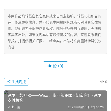
网
本网作品均转载自其它媒体或来自网友投稿，转载与投稿目的
店
在于传递更多信息，并不代表本网赞同其观点和对其真实性负
运
责。我们致力于保护作者版权，部分作品来自互联网，无法核
营
实真实出处，如果发现本站有涉嫌侵权的内容，欢迎联系我们
举报，并提供相关证据，一经查实，本站将立刻删除涉嫌侵权
跨
内容
境
电
商
赞
(0)
登录
注册
自
媒
生成海报
0
体
跨境汇款神器——Wise，我不允许你不知道它！-跨境
社
支付机构
区
上一篇
2023年8月16日 上午10:28