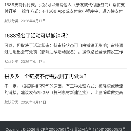
1688支持代付款，买家可以邀请他人（亲友或代付服务商）帮忙支
付订单。 操作方式：在1688 App或支付宝小程序中，进入待支付
订单详情页，点击“请他人代付”或“找朋友帮忙付”，生…
默认分类
2026年4月17日
1688报名了活动可以撤销吗？
可以，但取决于活动状态：待审核状态可自由撤销无影响；审核通
过后退出会有处罚（影响后续活动报名）。操作路径登录商家工作
台 → 营销 → 我的活动 → 已报名活动 找到目标活动 → 点…
默认分类
2026年4月17日
拼多多一个链接不行需要删了再做么？
不一定。 根据链接“不行”的原因，有三种处理方式：被降权或断流
的链接，建议发布相似品（复制素材新建链接），比删除重做更高
效；短期缺货或表现一般的链接，优先下架优化；只有商品彻底无
默认分类
2026年4月14日
市…
Copyright © 2026
冀ICP备20007501号-2
冀公网安备 13108102000572号