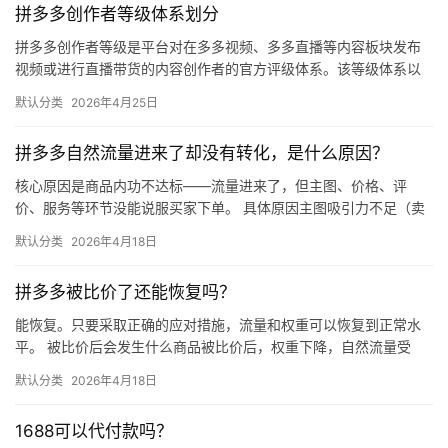
拼多多创作者等级体系划分
拼多多创作者等级是平台对在多多视频、多多直播等内容板块发布
视频或进行直播带货的内容创作者的官方评级体系。该等级体系以
创作者在站内外的粉丝数量为核心依据，划分出多个等级层级，不
默认分类
2026年4月25日
同等级…
拼多多自然流量进来了却没有转化，是什么原因？
核心原因是商品内功不达标——流量进来了，但主图、价格、评
价、服务等环节没能说服买家下单。 具体原因主图吸引力不足（卖
点不清、画质差）；价格高于竞品或促销不明显；基础销量低、好
默认分类
2026年4月18日
评少、…
拼多多被比价了还能恢复吗？
能恢复。只要采取正确的应对措施，流量和权重可以恢复到正常水
平。 被比价后会发生什么商品被比价后，权重下降，自然流量受
限，活动报名受阻，付费推广效果也会打折扣。系统每小时抓取全
默认分类
2026年4月18日
网价格…
1688可以代付款吗？