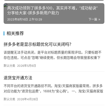
两次成功领到了拼多多100，其实并不难，“成功秘诀”
分享给大家-拼多多新用户助力
2023年8月16日 上午10:29
下一篇
相关推荐
拼多多老是显示标题优化可以关闭吗？
该提醒无法手动关闭，是平台对标题质量的客观评估。只要标题不
存在违规，可点击“忽略”继续使用，但长期忽略会导致搜索权重下
降。 可操作方法： 点击忽略（保留原标题）：在商品列表页找到“…
默认分类
2026年5月6日
退货宝开通方法
不同平台的退货宝开通路径不同。淘宝/天猫商家版最常用，拼多多
对应功能为“退货包运费”，1688为“安心购”。 一、淘宝/天猫商家版
（最常用） 路径：千牛卖家中心 → 金融 → 保障…
默认分类
2026年4月28日