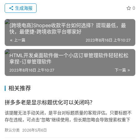
跨
生成海报
0
境
电
[跨境电商]Shopee收款平台如何选择？提现最低，最
商
快，最便捷-跨境收款平台哪家好
登录
注册
上一篇
2023年8月16日 上午10:27
自
媒
HTML开发桌面软件做一个小店订单管理软件轻轻松松
体
拿捏-订单管理软件
2023年8月16日 上午10:27
下一篇
社
区
相关推荐
拼多多老是显示标题优化可以关闭吗？
该提醒无法手动关闭，是平台对标题质量的客观评估。只要标题不
存在违规，可点击“忽略”继续使用，但长期忽略会导致搜索权重下
降。 可操作方法： 点击忽略（保留原标题）：在商品列表页找到“…
默认分类
2026年5月6日