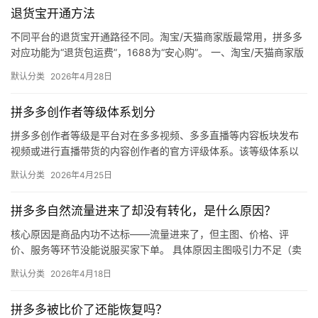
退货宝开通方法
不同平台的退货宝开通路径不同。淘宝/天猫商家版最常用，拼多多
对应功能为“退货包运费”，1688为“安心购”。 一、淘宝/天猫商家版
（最常用） 路径：千牛卖家中心 → 金融 → 保障…
默认分类
2026年4月28日
拼多多创作者等级体系划分
拼多多创作者等级是平台对在多多视频、多多直播等内容板块发布
视频或进行直播带货的内容创作者的官方评级体系。该等级体系以
创作者在站内外的粉丝数量为核心依据，划分出多个等级层级，不
默认分类
2026年4月25日
同等级…
拼多多自然流量进来了却没有转化，是什么原因？
核心原因是商品内功不达标——流量进来了，但主图、价格、评
价、服务等环节没能说服买家下单。 具体原因主图吸引力不足（卖
点不清、画质差）；价格高于竞品或促销不明显；基础销量低、好
默认分类
2026年4月18日
评少、…
拼多多被比价了还能恢复吗？