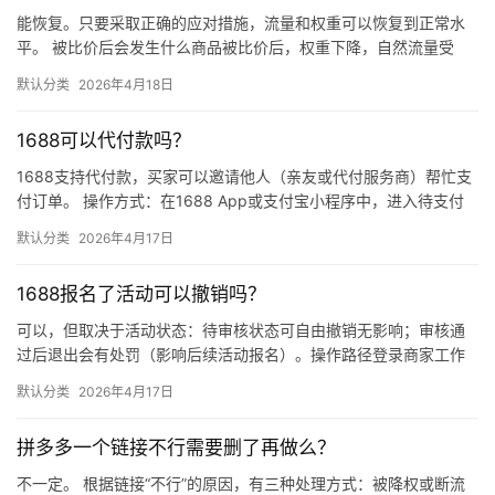
能恢复。只要采取正确的应对措施，流量和权重可以恢复到正常水
平。 被比价后会发生什么商品被比价后，权重下降，自然流量受
限，活动报名受阻，付费推广效果也会打折扣。系统每小时抓取全
默认分类
2026年4月18日
网价格…
1688可以代付款吗？
1688支持代付款，买家可以邀请他人（亲友或代付服务商）帮忙支
付订单。 操作方式：在1688 App或支付宝小程序中，进入待支付
订单详情页，点击“请他人代付”或“找朋友帮忙付”，生…
默认分类
2026年4月17日
1688报名了活动可以撤销吗？
可以，但取决于活动状态：待审核状态可自由撤销无影响；审核通
过后退出会有处罚（影响后续活动报名）。操作路径登录商家工作
台 → 营销 → 我的活动 → 已报名活动 找到目标活动 → 点…
默认分类
2026年4月17日
拼多多一个链接不行需要删了再做么？
不一定。 根据链接“不行”的原因，有三种处理方式：被降权或断流