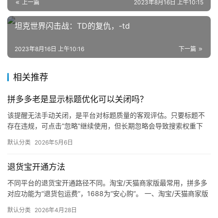
电
上一篇
2023年8月16日 上午10:15
商
坦克世界闪击战：TD的复仇，-td
登录
注册
自
2023年8月16日 上午10:16
下一篇
媒
体
相关推荐
社
拼多多老是显示标题优化可以关闭吗？
区
该提醒无法手动关闭，是平台对标题质量的客观评估。只要标题不
存在违规，可点击“忽略”继续使用，但长期忽略会导致搜索权重下
降。 可操作方法： 点击忽略（保留原标题）：在商品列表页找到“…
默认分类
2026年5月6日
退货宝开通方法
不同平台的退货宝开通路径不同。淘宝/天猫商家版最常用，拼多多
对应功能为“退货包运费”，1688为“安心购”。 一、淘宝/天猫商家版
（最常用） 路径：千牛卖家中心 → 金融 → 保障…
默认分类
2026年4月28日