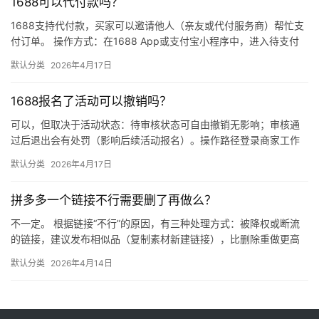
1688可以代付款吗？
1688支持代付款，买家可以邀请他人（亲友或代付服务商）帮忙支
付订单。 操作方式：在1688 App或支付宝小程序中，进入待支付
订单详情页，点击“请他人代付”或“找朋友帮忙付”，生…
默认分类
2026年4月17日
1688报名了活动可以撤销吗？
可以，但取决于活动状态：待审核状态可自由撤销无影响；审核通
过后退出会有处罚（影响后续活动报名）。操作路径登录商家工作
台 → 营销 → 我的活动 → 已报名活动 找到目标活动 → 点…
默认分类
2026年4月17日
拼多多一个链接不行需要删了再做么？
不一定。 根据链接“不行”的原因，有三种处理方式：被降权或断流
的链接，建议发布相似品（复制素材新建链接），比删除重做更高
效；短期缺货或表现一般的链接，优先下架优化；只有商品彻底无
默认分类
2026年4月14日
市…