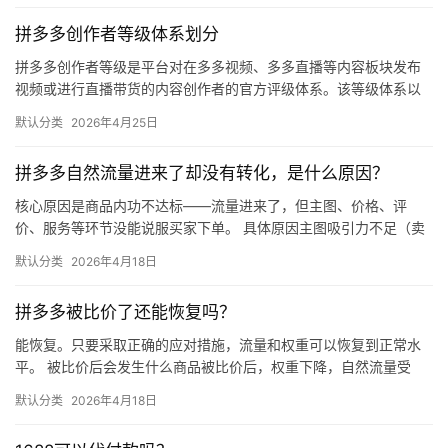
拼多多创作者等级体系划分
拼多多创作者等级是平台对在多多视频、多多直播等内容板块发布
视频或进行直播带货的内容创作者的官方评级体系。该等级体系以
创作者在站内外的粉丝数量为核心依据，划分出多个等级层级，不
默认分类
2026年4月25日
同等级…
拼多多自然流量进来了却没有转化，是什么原因？
核心原因是商品内功不达标——流量进来了，但主图、价格、评
价、服务等环节没能说服买家下单。 具体原因主图吸引力不足（卖
点不清、画质差）；价格高于竞品或促销不明显；基础销量低、好
默认分类
2026年4月18日
评少、…
拼多多被比价了还能恢复吗？
能恢复。只要采取正确的应对措施，流量和权重可以恢复到正常水
平。 被比价后会发生什么商品被比价后，权重下降，自然流量受
限，活动报名受阻，付费推广效果也会打折扣。系统每小时抓取全
默认分类
2026年4月18日
网价格…