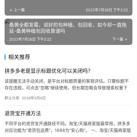
电
上一篇
2023年7月26日 下午2:22
商
登录
注册
桑黄全都发霉，说好的包种植、包回收，如今却一直拖
自
延-桑黄种植包回收靠谱吗
媒
2023年7月26日 下午2:22
下一篇
体
相关推荐
社
区
拼多多老是显示标题优化可以关闭吗？
该提醒无法手动关闭，是平台对标题质量的客观评估。只要标题不
存在违规，可点击“忽略”继续使用，但长期忽略会导致搜索权重下
降。 可操作方法： 点击忽略（保留原标题）：在商品列表页找到“…
默认分类
2026年5月6日
退货宝开通方法
不同平台的退货宝开通路径不同。淘宝/天猫商家版最常用，拼多多
对应功能为“退货包运费”，1688为“安心购”。 一、淘宝/天猫商家版
（最常用） 路径：千牛卖家中心 → 金融 → 保障…