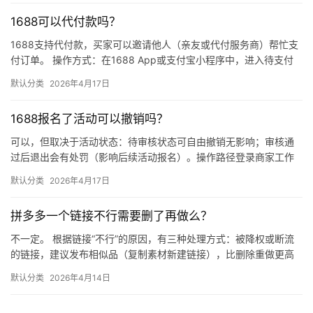
1688可以代付款吗？
1688支持代付款，买家可以邀请他人（亲友或代付服务商）帮忙支
付订单。 操作方式：在1688 App或支付宝小程序中，进入待支付
订单详情页，点击“请他人代付”或“找朋友帮忙付”，生…
默认分类
2026年4月17日
1688报名了活动可以撤销吗？
可以，但取决于活动状态：待审核状态可自由撤销无影响；审核通
过后退出会有处罚（影响后续活动报名）。操作路径登录商家工作
台 → 营销 → 我的活动 → 已报名活动 找到目标活动 → 点…
默认分类
2026年4月17日
拼多多一个链接不行需要删了再做么？
不一定。 根据链接“不行”的原因，有三种处理方式：被降权或断流
的链接，建议发布相似品（复制素材新建链接），比删除重做更高
效；短期缺货或表现一般的链接，优先下架优化；只有商品彻底无
默认分类
2026年4月14日
市…