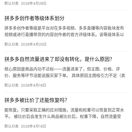
默认分类
2026年4月28日
拼多多创作者等级体系划分
拼多多创作者等级是平台对在多多视频、多多直播等内容板块发布
视频或进行直播带货的内容创作者的官方评级体系。该等级体系以
创作者在站内外的粉丝数量为核心依据，划分出多个等级层级，不
默认分类
2026年4月25日
同等级…
拼多多自然流量进来了却没有转化，是什么原因？
核心原因是商品内功不达标——流量进来了，但主图、价格、评
价、服务等环节没能说服买家下单。 具体原因主图吸引力不足（卖
点不清、画质差）；价格高于竞品或促销不明显；基础销量低、好
默认分类
2026年4月18日
评少、…
拼多多被比价了还能恢复吗？
能恢复。只要采取正确的应对措施，流量和权重可以恢复到正常水
平。 被比价后会发生什么商品被比价后，权重下降，自然流量受
限，活动报名受阻，付费推广效果也会打折扣。系统每小时抓取全
默认分类
2026年4月18日
网价格…