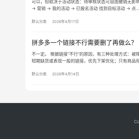
可以，但取决于活动状态：待审核状态可自由撤销无影
→ 营销 → 我的活动 → 已报名活动 找到目标活动 → 点
默认分类
2026年4月17日
拼多多一个链接不行需要删了再做么？
不一定。 根据链接“不行”的原因，有三种处理方式：
短期缺货或表现一般的链接，优先下架优化；只有商品
默认分类
2026年4月14日
Co