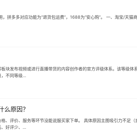
拼多多对应功能为“退货包运费”，1688为“安心购”。 一、淘宝/天猫
容板块发布视频或进行直播带货的内容创作者的官方评级体系。该等级体
级，不同等级…
什么原因？
格、评价、服务等环节没能说服买家下单。 具体原因主图吸引力不足（
低、好评少、…