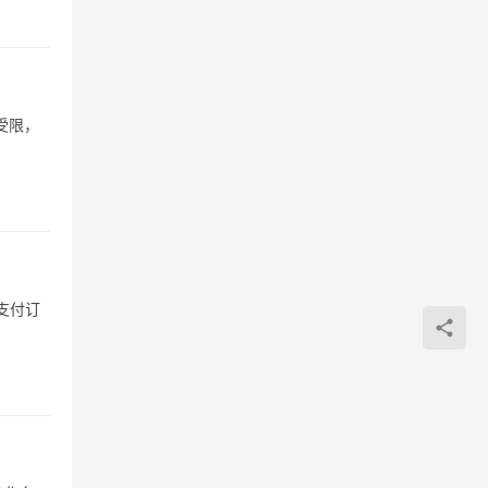
受限，
支付订