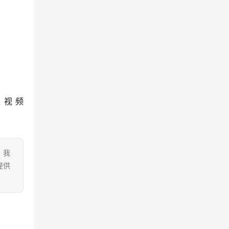
瓜视频
。我
提供