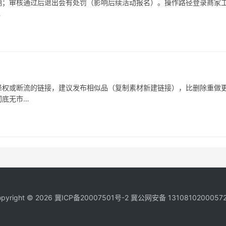
响；审核通过后退出会有处罚（影响后续活动报名）。操作路径登录商家
…
被降权或断流的链接，建议发布相似品（复制素材新建链接），比删除重做
彻底无市…
pyright © 2026
冀ICP备20007501号-2
冀公网安备 1310810200057