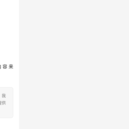
内容来
。我
提供