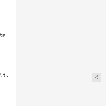
受限，
支付订