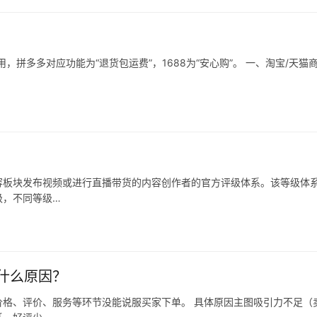
拼多多对应功能为“退货包运费”，1688为“安心购”。 一、淘宝/天猫
容板块发布视频或进行直播带货的内容创作者的官方评级体系。该等级体
级，不同等级…
什么原因？
格、评价、服务等环节没能说服买家下单。 具体原因主图吸引力不足（