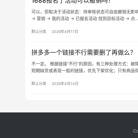
1688报名了活动可以撤销吗？
可以，但取决于活动状态：待审核状态可自由撤销无影
→ 营销 → 我的活动 → 已报名活动 找到目标活动 → 点
默认分类
2026年4月17日
拼多多一个链接不行需要删了再做么？
不一定。 根据链接“不行”的原因，有三种处理方式：
短期缺货或表现一般的链接，优先下架优化；只有商品
默认分类
2026年4月14日
Co