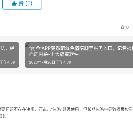
赞
(0)
0
方法，经
“闲鱼”APP竟然暗藏色情陪聊等服务入口，记者揭
面的内幕-十大搞黄软件
 下午4:39
2023年7月20日 下午4:39
要标题不存在违规，可点击“忽略”继续使用，但长期忽略会导致搜索权
到“…