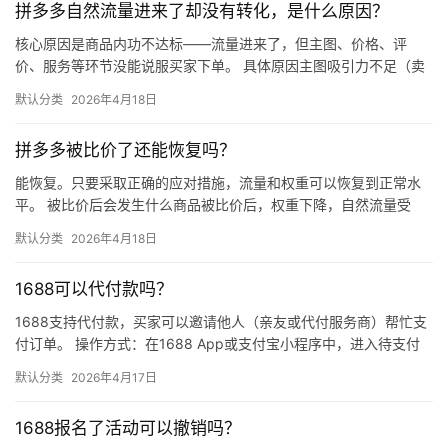
拼多多自然流量进来了却没有转化，是什么原因？
核心原因是商品内功不达标——流量进来了，但主图、价格、评
价、服务等环节没能说服买家下单。 具体原因主图吸引力不足（卖
点不清、画质差）；价格高于竞品或促销不明显；基础销量低、好
默认分类
2026年4月18日
评少、…
拼多多被比价了还能恢复吗？
能恢复。只要采取正确的应对措施，流量和权重可以恢复到正常水
平。 被比价后会发生什么商品被比价后，权重下降，自然流量受
限，活动报名受阻，付费推广效果也会打折扣。系统每小时抓取全
默认分类
2026年4月18日
网价格…
1688可以代付款吗？
1688支持代付款，买家可以邀请他人（亲友或代付服务商）帮忙支
付订单。 操作方式：在1688 App或支付宝小程序中，进入待支付
订单详情页，点击“请他人代付”或“找朋友帮忙付”，生…
默认分类
2026年4月17日
1688报名了活动可以撤销吗？