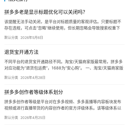
自
媒
拼多多老是显示标题优化可以关闭吗？
体
该提醒无法手动关闭，是平台对标题质量的客观评估。只要标题不
存在违规，可点击“忽略”继续使用，但长期忽略会导致搜索权重下
社
降。 可操作方法： 点击忽略（保留原标题）：在商品列表页找到“…
区
默认分类
2026年5月6日
退货宝开通方法
不同平台的退货宝开通路径不同。淘宝/天猫商家版最常用，拼多多
对应功能为“退货包运费”，1688为“安心购”。 一、淘宝/天猫商家版
（最常用） 路径：千牛卖家中心 → 金融 → 保障…
默认分类
2026年4月28日
拼多多创作者等级体系划分
拼多多创作者等级是平台对在多多视频、多多直播等内容板块发布
视频或进行直播带货的内容创作者的官方评级体系。该等级体系以
创作者在站内外的粉丝数量为核心依据，划分出多个等级层级，不
默认分类
2026年4月25日
同等级…