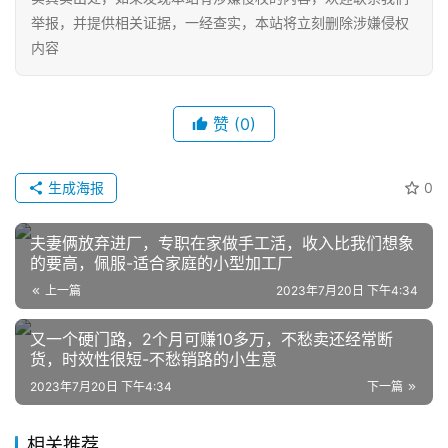
举报，并提供相关证据，一经查实，本站将立刻删除涉嫌侵权
内容
赞
(0)
生成海报
0
网
店
夫妻俩放弃进厂，专职在家做手工活，收入比我们想象
运
的要高，佩服-适合家庭的小型加工厂
营
上一篇
2023年7月20日 下午4:34
跨
又一个硬门路，2个月可赚10多万，不愁卖还经常断
境
货，时效性很短-不愁销路的小生意
电
2023年7月20日 下午4:34
下一篇
商
登录
注册
相关推荐