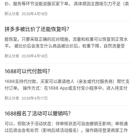
价、服务等环节没能说服买家下单。 具体原因主图吸引力不足（卖
点不清、画质差）；价格高于竞品或促销不明显；基础销量低、好
默认分类
2026年4月18日
评少、…
拼多多被比价了还能恢复吗？
能恢复。只要采取正确的应对措施，流量和权重可以恢复到正常水
平。 被比价后会发生什么商品被比价后，权重下降，自然流量受
限，活动报名受阻，付费推广效果也会打折扣。系统每小时抓取全
默认分类
2026年4月18日
网价格…
1688可以代付款吗？
1688支持代付款，买家可以邀请他人（亲友或代付服务商）帮忙支
付订单。 操作方式：在1688 App或支付宝小程序中，进入待支付
订单详情页，点击“请他人代付”或“找朋友帮忙付”，生…
默认分类
2026年4月17日
1688报名了活动可以撤销吗？
可以，但取决于活动状态：待审核状态可自由撤销无影响；审核通
过后退出会有处罚（影响后续活动报名）。操作路径登录商家工作