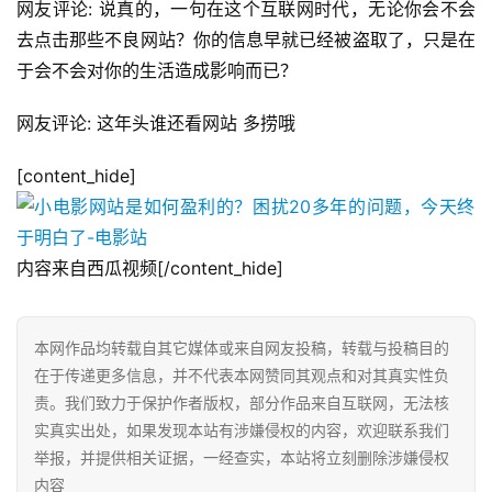
网友评论: 说真的，一句在这个互联网时代，无论你会不会
去点击那些不良网站？你的信息早就已经被盗取了，只是在
于会不会对你的生活造成影响而已？
网友评论: 这年头谁还看网站 多捞哦
[content_hide]
网
店
运
营
内容来自西瓜视频[/content_hide]
跨
本网作品均转载自其它媒体或来自网友投稿，转载与投稿目的
境
在于传递更多信息，并不代表本网赞同其观点和对其真实性负
电
责。我们致力于保护作者版权，部分作品来自互联网，无法核
商
实真实出处，如果发现本站有涉嫌侵权的内容，欢迎联系我们
登录
注册
举报，并提供相关证据，一经查实，本站将立刻删除涉嫌侵权
自
内容