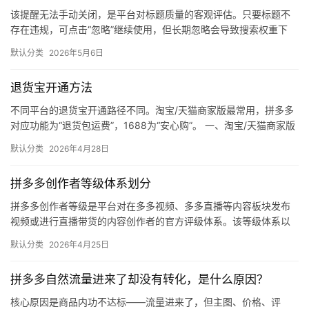
该提醒无法手动关闭，是平台对标题质量的客观评估。只要标题不
存在违规，可点击“忽略”继续使用，但长期忽略会导致搜索权重下
降。 可操作方法： 点击忽略（保留原标题）：在商品列表页找到“…
默认分类
2026年5月6日
退货宝开通方法
不同平台的退货宝开通路径不同。淘宝/天猫商家版最常用，拼多多
对应功能为“退货包运费”，1688为“安心购”。 一、淘宝/天猫商家版
（最常用） 路径：千牛卖家中心 → 金融 → 保障…
默认分类
2026年4月28日
拼多多创作者等级体系划分
拼多多创作者等级是平台对在多多视频、多多直播等内容板块发布
视频或进行直播带货的内容创作者的官方评级体系。该等级体系以
创作者在站内外的粉丝数量为核心依据，划分出多个等级层级，不
默认分类
2026年4月25日
同等级…
拼多多自然流量进来了却没有转化，是什么原因？
核心原因是商品内功不达标——流量进来了，但主图、价格、评