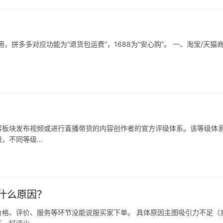
拼多多对应功能为“退货包运费”，1688为“安心购”。 一、淘宝/天猫
容板块发布视频或进行直播带货的内容创作者的官方评级体系。该等级体
级，不同等级…
什么原因？
格、评价、服务等环节没能说服买家下单。 具体原因主图吸引力不足（