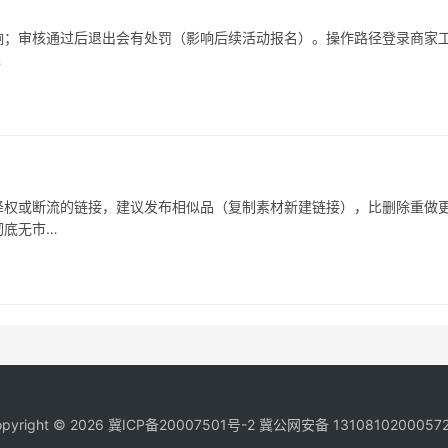
响；审核通过后退出会有处罚（影响后续活动报名）。操作路径登录商家
…
被降权或断流的链接，建议发布相似品（复制素材新建链接），比删除重做
彻底无市…
pyright © 2026
冀ICP备20007501号-2
冀公网安备 1310810200057