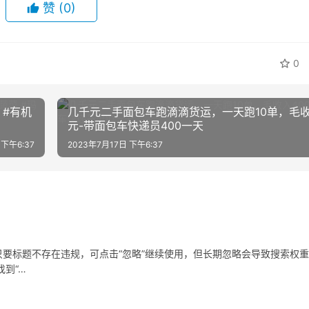
赞
(0)
0
。#有机
几千元二手面包车跑滴滴货运，一天跑10单，毛收
元-带面包车快递员400一天
 下午6:37
2023年7月17日 下午6:37
要标题不存在违规，可点击“忽略”继续使用，但长期忽略会导致搜索权
到“…