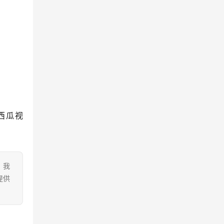
西瓜视
。我
提供