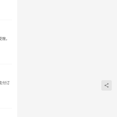
受限，
支付订