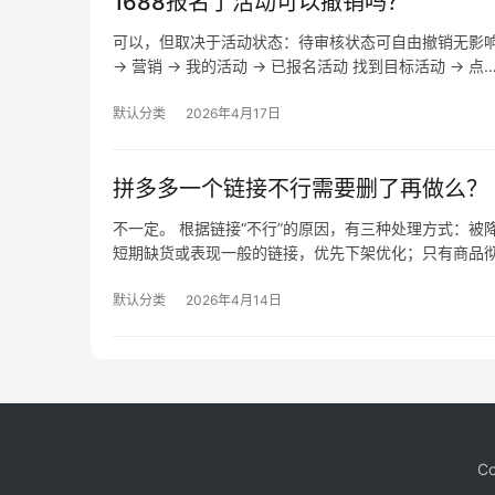
1688报名了活动可以撤销吗？
可以，但取决于活动状态：待审核状态可自由撤销无影
→ 营销 → 我的活动 → 已报名活动 找到目标活动 → 点
默认分类
2026年4月17日
拼多多一个链接不行需要删了再做么？
不一定。 根据链接“不行”的原因，有三种处理方式：
短期缺货或表现一般的链接，优先下架优化；只有商品
默认分类
2026年4月14日
Co