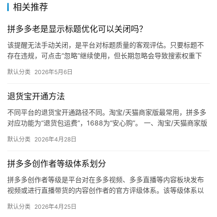
自
相关推荐
媒
拼多多老是显示标题优化可以关闭吗？
体
该提醒无法手动关闭，是平台对标题质量的客观评估。只要标题不
存在违规，可点击“忽略”继续使用，但长期忽略会导致搜索权重下
社
降。 可操作方法： 点击忽略（保留原标题）：在商品列表页找到“…
区
默认分类
2026年5月6日
退货宝开通方法
不同平台的退货宝开通路径不同。淘宝/天猫商家版最常用，拼多多
对应功能为“退货包运费”，1688为“安心购”。 一、淘宝/天猫商家版
（最常用） 路径：千牛卖家中心 → 金融 → 保障…
默认分类
2026年4月28日
拼多多创作者等级体系划分
拼多多创作者等级是平台对在多多视频、多多直播等内容板块发布
视频或进行直播带货的内容创作者的官方评级体系。该等级体系以
创作者在站内外的粉丝数量为核心依据，划分出多个等级层级，不
默认分类
2026年4月25日
同等级…