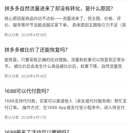
拼多多自然流量进来了却没有转化，是什么原因？
核心原因是商品内功不达标——流量进来了，但主图、价格、评
价、服务等环节没能说服买家下单。 具体原因主图吸引力不足（卖
点不清、画质差）；价格高于竞品或促销不明显；基础销量低、好
默认分类
2026年4月18日
评少、…
拼多多被比价了还能恢复吗？
能恢复。只要采取正确的应对措施，流量和权重可以恢复到正常水
平。 被比价后会发生什么商品被比价后，权重下降，自然流量受
限，活动报名受阻，付费推广效果也会打折扣。系统每小时抓取全
默认分类
2026年4月18日
网价格…
1688可以代付款吗？
1688支持代付款，买家可以邀请他人（亲友或代付服务商）帮忙支
付订单。 操作方式：在1688 App或支付宝小程序中，进入待支付
订单详情页，点击“请他人代付”或“找朋友帮忙付”，生…
默认分类
2026年4月17日
1688报名了活动可以撤销吗？