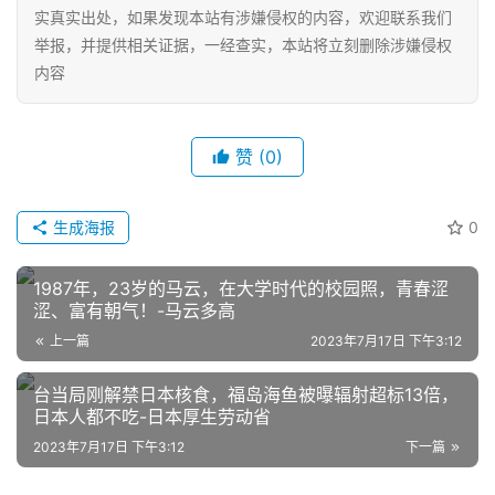
实真实出处，如果发现本站有涉嫌侵权的内容，欢迎联系我们
举报，并提供相关证据，一经查实，本站将立刻删除涉嫌侵权
内容
赞
(0)
网
生成海报
0
店
运
1987年，23岁的马云，在大学时代的校园照，青春涩
营
涩、富有朝气！-马云多高
上一篇
2023年7月17日 下午3:12
跨
台当局刚解禁日本核食，福岛海鱼被曝辐射超标13倍，
境
日本人都不吃-日本厚生劳动省
电
商
2023年7月17日 下午3:12
下一篇
登录
注册