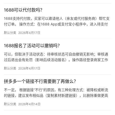
1688可以代付款吗？
1688支持代付款，买家可以邀请他人（亲友或代付服务商）帮忙支
付订单。 操作方式：在1688 App或支付宝小程序中，进入待支付
订单详情页，点击“请他人代付”或“找朋友帮忙付”，生…
默认分类
2026年4月17日
1688报名了活动可以撤销吗？
可以，但取决于活动状态：待审核状态可自由撤销无影响；审核通
过后退出会有处罚（影响后续活动报名）。操作路径登录商家工作
台 → 营销 → 我的活动 → 已报名活动 找到目标活动 → 点…
默认分类
2026年4月17日
拼多多一个链接不行需要删了再做么？
不一定。 根据链接“不行”的原因，有三种处理方式：被降权或断流
的链接，建议发布相似品（复制素材新建链接），比删除重做更高
效；短期缺货或表现一般的链接，优先下架优化；只有商品彻底无
默认分类
2026年4月14日
市…