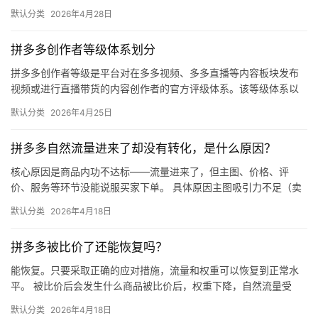
（最常用） 路径：千牛卖家中心 → 金融 → 保障…
默认分类
2026年4月28日
拼多多创作者等级体系划分
拼多多创作者等级是平台对在多多视频、多多直播等内容板块发布
视频或进行直播带货的内容创作者的官方评级体系。该等级体系以
创作者在站内外的粉丝数量为核心依据，划分出多个等级层级，不
默认分类
2026年4月25日
同等级…
拼多多自然流量进来了却没有转化，是什么原因？
核心原因是商品内功不达标——流量进来了，但主图、价格、评
价、服务等环节没能说服买家下单。 具体原因主图吸引力不足（卖
点不清、画质差）；价格高于竞品或促销不明显；基础销量低、好
默认分类
2026年4月18日
评少、…
拼多多被比价了还能恢复吗？
能恢复。只要采取正确的应对措施，流量和权重可以恢复到正常水
平。 被比价后会发生什么商品被比价后，权重下降，自然流量受
限，活动报名受阻，付费推广效果也会打折扣。系统每小时抓取全
默认分类
2026年4月18日
网价格…