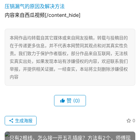
内容来自西瓜视频[/content_hide]
网
店
运
本网作品均转载自其它媒体或来自网友投稿，转载与投稿目的
营
在于传递更多信息，并不代表本网赞同其观点和对其真实性负
责。我们致力于保护作者版权，部分作品来自互联网，无法核
实真实出处，如果发现本站有涉嫌侵权的内容，欢迎联系我们
跨
举报，并提供相关证据，一经查实，本站将立刻删除涉嫌侵权
境
内容
电
商
登录
注册
赞
(0)
自
媒
体
生成海报
0
社
只有2根线，怎么接一开五孔插座？方法有2个，师傅现