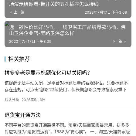
区
场演示给你看-带开关的五孔插座怎么接线
上一篇
2023年7月17日 下午3:09
选一款性价比好马桶，一线卫浴工厂品牌爆款马桶，佛
山卫浴企业店-宝路卫浴怎么样
2023年7月17日 下午3:09
下一篇
相关推荐
拼多多老是显示标题优化可以关闭吗？
该提醒无法手动关闭，是平台对标题质量的客观评估。只要标题不
存在违规，可点击“忽略”继续使用，但长期忽略会导致搜索权重下
降。 可操作方法： 点击忽略（保留原标题）：在商品列表页找到“…
默认分类
2026年5月6日
退货宝开通方法
不同平台的退货宝开通路径不同。淘宝/天猫商家版最常用，拼多多
对应功能为“退货包运费”，1688为“安心购”。 一、淘宝/天猫商家版