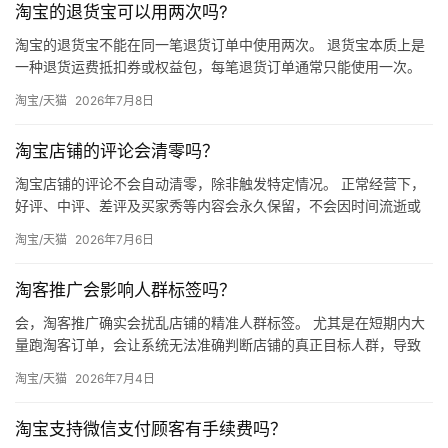
淘宝的退货宝可以用两次吗?
淘宝的退货宝不能在同一笔退货订单中使用两次。 退货宝本质上是
一种退货运费抵扣券或权益包，每笔退货订单通常只能使用一次。
如果同一笔订单需要再次退货，第二次退货无法再次使用退货宝。
淘宝/天猫
2026年7月8日
退…
淘宝店铺的评论会清零吗？
淘宝店铺的评论不会自动清零，除非触发特定情况。 正常经营下，
好评、中评、差评及买家秀等内容会永久保留，不会因时间流逝或
销量变化而自动消失。但以下几种情况会导致评论被清空或不再展
淘宝/天猫
2026年7月6日
示。…
淘客推广会影响人群标签吗？
会，淘客推广确实会扰乱店铺的精准人群标签。 尤其是在短期内大
量跑淘客订单，会让系统无法准确判断店铺的真正目标人群，导致
后续免费流量推送出现偏差。 一、淘客推广如何扰乱人群标签 淘
淘宝/天猫
2026年7月4日
宝…
淘宝支持微信支付顾客有手续费吗？