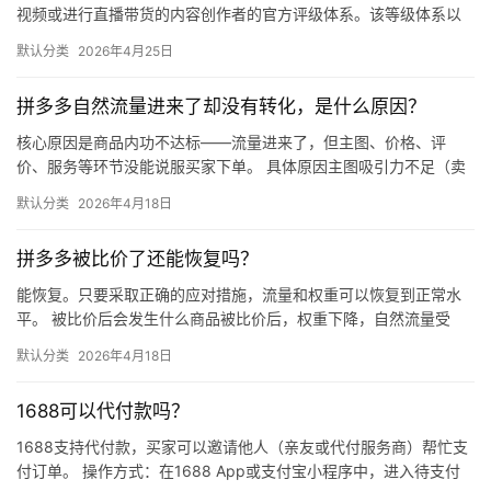
视频或进行直播带货的内容创作者的官方评级体系。该等级体系以
创作者在站内外的粉丝数量为核心依据，划分出多个等级层级，不
默认分类
2026年4月25日
同等级…
拼多多自然流量进来了却没有转化，是什么原因？
核心原因是商品内功不达标——流量进来了，但主图、价格、评
价、服务等环节没能说服买家下单。 具体原因主图吸引力不足（卖
点不清、画质差）；价格高于竞品或促销不明显；基础销量低、好
默认分类
2026年4月18日
评少、…
拼多多被比价了还能恢复吗？
能恢复。只要采取正确的应对措施，流量和权重可以恢复到正常水
平。 被比价后会发生什么商品被比价后，权重下降，自然流量受
限，活动报名受阻，付费推广效果也会打折扣。系统每小时抓取全
默认分类
2026年4月18日
网价格…
1688可以代付款吗？
1688支持代付款，买家可以邀请他人（亲友或代付服务商）帮忙支
付订单。 操作方式：在1688 App或支付宝小程序中，进入待支付