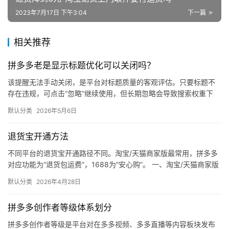
2023年7月17日 下午3:04
下一篇
相关推荐
拼多多老是显示标题优化可以关闭吗？
该提醒无法手动关闭，是平台对标题质量的客观评估。只要标题不
存在违规，可点击“忽略”继续使用，但长期忽略会导致搜索权重下
降。 可操作方法： 点击忽略（保留原标题）：在商品列表页找到“…
默认分类
2026年5月6日
退货宝开通方法
不同平台的退货宝开通路径不同。淘宝/天猫商家版最常用，拼多多
对应功能为“退货包运费”，1688为“安心购”。 一、淘宝/天猫商家版
（最常用） 路径：千牛卖家中心 → 金融 → 保障…
默认分类
2026年4月28日
拼多多创作者等级体系划分
拼多多创作者等级是平台对在多多视频、多多直播等内容板块发布