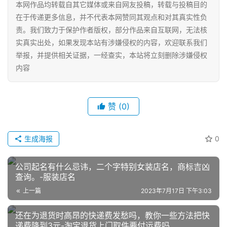
本网作品均转载自其它媒体或来自网友投稿，转载与投稿目的
网
在于传递更多信息，并不代表本网赞同其观点和对其真实性负
店
责。我们致力于保护作者版权，部分作品来自互联网，无法核
运
实真实出处，如果发现本站有涉嫌侵权的内容，欢迎联系我们
营
举报，并提供相关证据，一经查实，本站将立刻删除涉嫌侵权
内容
跨
境
电
赞
(0)
商
登录
注册
自
生成海报
0
媒
体
公司起名有什么忌讳，二个字特别女装店名，商标吉凶
查询。-服装店名
社
上一篇
2023年7月17日 下午3:03
区
还在为退货时高昂的快递费发愁吗，教你一些方法把快
递费降到3元-淘宝退货上门取件要付运费吗