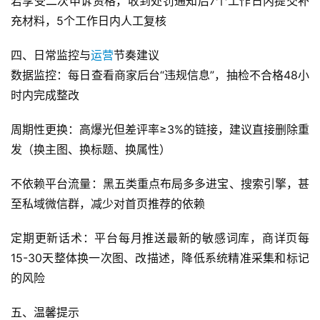
若享受二次申诉资格，收到处罚通知后7个工作日内提交补
体
充材料，5个工作日内人工复核
社
四、日常监控与
运营
节奏建议
区
数据监控：每日查看商家后台“违规信息”，抽检不合格48小
时内完成整改
周期性更换：高爆光但差评率≥3%的链接，建议直接删除重
发（换主图、换标题、换属性）
不依赖平台流量：黑五类重点布局多多进宝、搜索引擎，甚
至私域微信群，减少对首页推荐的依赖
定期更新话术：平台每月推送最新的敏感词库，商详页每
15-30天整体换一次图、改描述，降低系统精准采集和标记
的风险
五、温馨提示