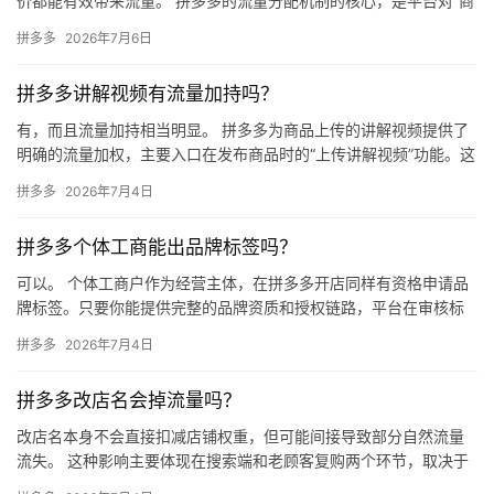
价都能有效带来流量。 拼多多的流量分配机制的核心，是平台对“商
品竞争力”的综合评估，价格只是其中一个维度，且平台更看重的
拼多多
2026年7月6日
是…
拼多多讲解视频有流量加持吗？
有，而且流量加持相当明显。 拼多多为商品上传的讲解视频提供了
明确的流量加权，主要入口在发布商品时的“上传讲解视频”功能。这
是平台鼓励商家提升商品内容质量的重要机制，带讲解视频的商品…
拼多多
2026年7月4日
拼多多个体工商能出品牌标签吗？
可以。 个体工商户作为经营主体，在拼多多开店同样有资格申请品
牌标签。只要你能提供完整的品牌资质和授权链路，平台在审核标
准和品牌标识展示上，对个体户和企业店铺一视同仁。 能否拿到品
拼多多
2026年7月4日
牌…
拼多多改店名会掉流量吗？
改店名本身不会直接扣减店铺权重，但可能间接导致部分自然流量
流失。 这种影响主要体现在搜索端和老顾客复购两个环节，取决于
旧店名是否已经积累了一定的搜索权重。 一、店名对流量的作用机