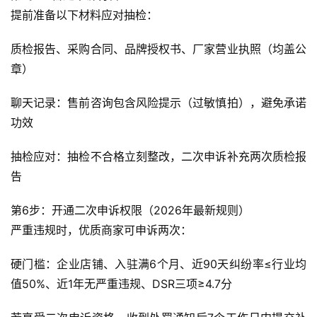
提前准备以下材料应对抽检：
质检报告、采购合同、品牌授权书、厂家营业执照（均盖公
章）
聊天记录：售前咨询包含风险提示（过敏慎拍），避免承诺
网
功效
店
运
抽检应对：抽检不合格立刻整改，二次申诉补充两次质检报
营
告
跨
第6步：开通二次申诉权限（2026年最新规则）
境
严重违规时，优质商家可申诉两次：
电
商
硬门槛：企业店铺、入驻满6个月、近90天纠纷率≤行业均
值50%、近1年无严重违规、DSR三项≥4.7分
登录
注册
自
媒