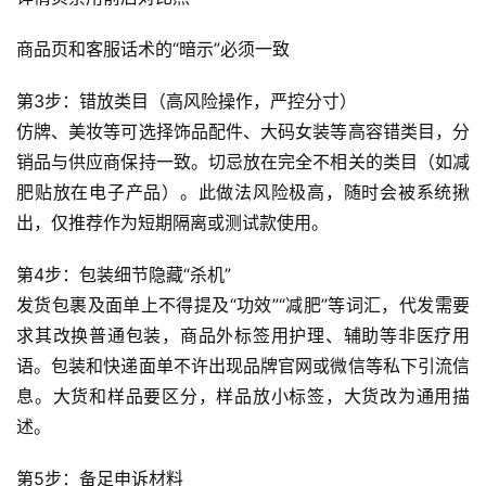
商品页和客服话术的“暗示”必须一致
第3步：错放类目（高风险操作，严控分寸）
仿牌、美妆等可选择饰品配件、大码女装等高容错类目，分
销品与供应商保持一致。切忌放在完全不相关的类目（如减
肥贴放在电子产品）。此做法风险极高，随时会被系统揪
出，仅推荐作为短期隔离或测试款使用。
第4步：包装细节隐藏“杀机”
发货包裹及面单上不得提及“功效”“减肥”等词汇，代发需要
求其改换普通包装，商品外标签用护理、辅助等非医疗用
语。包装和快递面单不许出现品牌官网或微信等私下引流信
息。大货和样品要区分，样品放小标签，大货改为通用描
述。
第5步：备足申诉材料