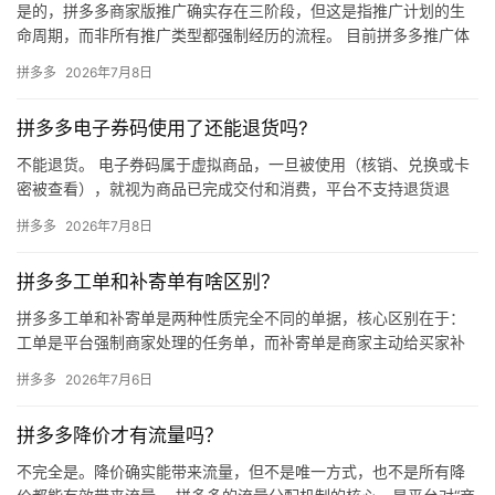
是的，拼多多商家版推广确实存在三阶段，但这是指推广计划的生
命周期，而非所有推广类型都强制经历的流程。 目前拼多多推广体
系中，被商家广泛讨论的“三阶段”主要出现在全站推广或OCPX智…
拼多多
2026年7月8日
拼多多电子券码使用了还能退货吗?
不能退货。 电子券码属于虚拟商品，一旦被使用（核销、兑换或卡
密被查看），就视为商品已完成交付和消费，平台不支持退货退
款。 一、电子券码的使用定义 以下任一情况发生，即视为券码已被
拼多多
2026年7月8日
使…
拼多多工单和补寄单有啥区别？
拼多多工单和补寄单是两种性质完全不同的单据，核心区别在于：
工单是平台强制商家处理的任务单，而补寄单是商家主动给买家补
发商品的履约单。 拼多多工单工单是当订单出现异常（如物流长时
拼多多
2026年7月6日
间未…
拼多多降价才有流量吗？
不完全是。降价确实能带来流量，但不是唯一方式，也不是所有降