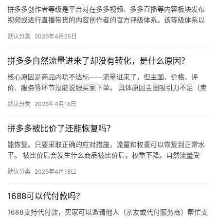
拼多多创作者等级是平台对在多多视频、多多直播等内容板块发布
视频或进行直播带货的内容创作者的官方评级体系。该等级体系以
创作者在站内外的粉丝数量为核心依据，划分出多个等级层级，不
默认分类
2026年4月25日
同等级…
拼多多自然流量进来了却没有转化，是什么原因？
核心原因是商品内功不达标——流量进来了，但主图、价格、评
价、服务等环节没能说服买家下单。 具体原因主图吸引力不足（卖
点不清、画质差）；价格高于竞品或促销不明显；基础销量低、好
默认分类
2026年4月18日
评少、…
拼多多被比价了还能恢复吗？
能恢复。只要采取正确的应对措施，流量和权重可以恢复到正常水
平。 被比价后会发生什么商品被比价后，权重下降，自然流量受
限，活动报名受阻，付费推广效果也会打折扣。系统每小时抓取全
默认分类
2026年4月18日
网价格…
1688可以代付款吗？
1688支持代付款，买家可以邀请他人（亲友或代付服务商）帮忙支