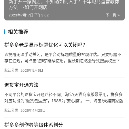
新手开一家网店，不知道如何入手？十年电商运营教你
商
方法！-如何开网店
登录
注册
2023年7月17日 下午3:02
下一篇
自
媒
体
相关推荐
拼多多老是显示标题优化可以关闭吗？
社
区
该提醒无法手动关闭，是平台对标题质量的客观评估。只要标题不
存在违规，可点击“忽略”继续使用，但长期忽略会导致搜索权重下
降。 可操作方法： 点击忽略（保留原标题）：在商品列表页找到“…
默认分类
2026年5月6日
退货宝开通方法
不同平台的退货宝开通路径不同。淘宝/天猫商家版最常用，拼多多
对应功能为“退货包运费”，1688为“安心购”。 一、淘宝/天猫商家版
（最常用） 路径：千牛卖家中心 → 金融 → 保障…
默认分类
2026年4月28日
拼多多创作者等级体系划分