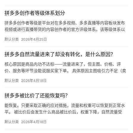
拼多多创作者等级体系划分
拼多多创作者等级是平台对在多多视频、多多直播等内容板块发布
视频或进行直播带货的内容创作者的官方评级体系。该等级体系以
创作者在站内外的粉丝数量为核心依据，划分出多个等级层级，不
默认分类
2026年4月25日
同等级…
拼多多自然流量进来了却没有转化，是什么原因？
核心原因是商品内功不达标——流量进来了，但主图、价格、评
价、服务等环节没能说服买家下单。 具体原因主图吸引力不足（卖
点不清、画质差）；价格高于竞品或促销不明显；基础销量低、好
默认分类
2026年4月18日
评少、…
拼多多被比价了还能恢复吗？
能恢复。只要采取正确的应对措施，流量和权重可以恢复到正常水
平。 被比价后会发生什么商品被比价后，权重下降，自然流量受
限，活动报名受阻，付费推广效果也会打折扣。系统每小时抓取全
默认分类
2026年4月18日
网价格…