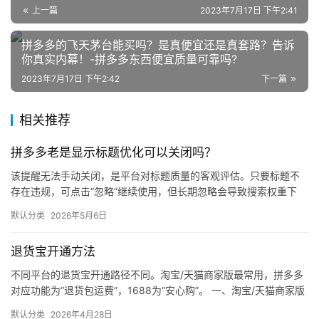
电
上一篇
2023年7月17日 下午2:41
商
拼多多的飞天茅台能买吗？是真便宜还是真套路？告诉
登录
注册
你真实内幕！-拼多多东西便宜质量可靠吗?
自
2023年7月17日 下午2:42
下一篇
媒
体
相关推荐
社
拼多多老是显示标题优化可以关闭吗？
区
该提醒无法手动关闭，是平台对标题质量的客观评估。只要标题不
存在违规，可点击“忽略”继续使用，但长期忽略会导致搜索权重下
降。 可操作方法： 点击忽略（保留原标题）：在商品列表页找到“…
默认分类
2026年5月6日
退货宝开通方法
不同平台的退货宝开通路径不同。淘宝/天猫商家版最常用，拼多多
对应功能为“退货包运费”，1688为“安心购”。 一、淘宝/天猫商家版
（最常用） 路径：千牛卖家中心 → 金融 → 保障…
默认分类
2026年4月28日