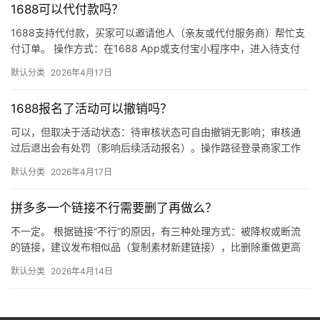
1688可以代付款吗？
1688支持代付款，买家可以邀请他人（亲友或代付服务商）帮忙支
付订单。 操作方式：在1688 App或支付宝小程序中，进入待支付
订单详情页，点击“请他人代付”或“找朋友帮忙付”，生…
默认分类
2026年4月17日
1688报名了活动可以撤销吗？
可以，但取决于活动状态：待审核状态可自由撤销无影响；审核通
过后退出会有处罚（影响后续活动报名）。操作路径登录商家工作
台 → 营销 → 我的活动 → 已报名活动 找到目标活动 → 点…
默认分类
2026年4月17日
拼多多一个链接不行需要删了再做么？
不一定。 根据链接“不行”的原因，有三种处理方式：被降权或断流
的链接，建议发布相似品（复制素材新建链接），比删除重做更高
效；短期缺货或表现一般的链接，优先下架优化；只有商品彻底无
默认分类
2026年4月14日
市…