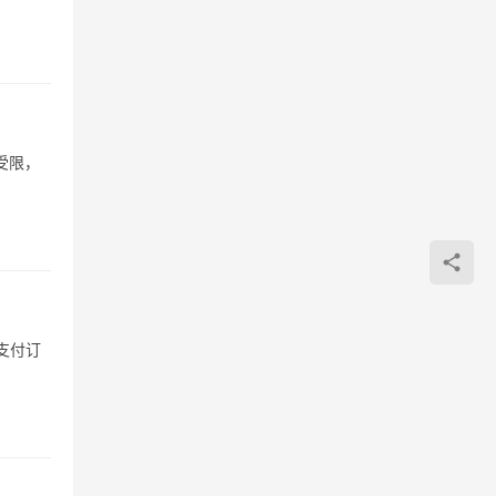
受限，
支付订