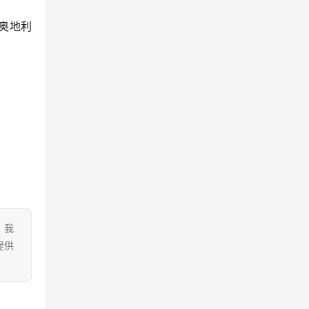
奥地利
。我
提供