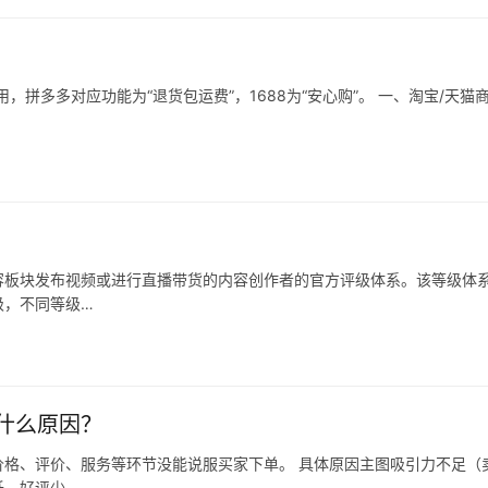
拼多多对应功能为“退货包运费”，1688为“安心购”。 一、淘宝/天猫
容板块发布视频或进行直播带货的内容创作者的官方评级体系。该等级体
级，不同等级…
什么原因？
格、评价、服务等环节没能说服买家下单。 具体原因主图吸引力不足（
低、好评少、…