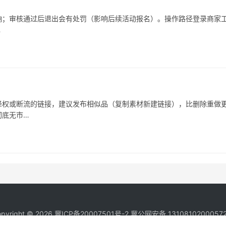
响；审核通过后退出会有处罚（影响后续活动报名）。操作路径登录商家
…
被降权或断流的链接，建议发布相似品（复制素材新建链接），比删除重做
彻底无市…
pyright © 2026
冀ICP备20007501号-2
冀公网安备 1310810200057