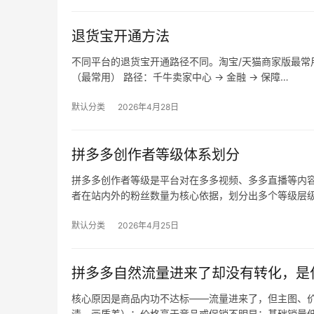
退货宝开通方法
不同平台的退货宝开通路径不同。淘宝/天猫商家版最常用，
（最常用） 路径：千牛卖家中心 → 金融 → 保障…
默认分类
2026年4月28日
拼多多创作者等级体系划分
拼多多创作者等级是平台对在多多视频、多多直播等内
者在站内外的粉丝数量为核心依据，划分出多个等级层
默认分类
2026年4月25日
拼多多自然流量进来了却没有转化，是
核心原因是商品内功不达标——流量进来了，但主图、价
清、画质差）；价格高于竞品或促销不明显；基础销量