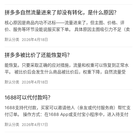
同等级…
拼多多自然流量进来了却没有转化，是什么原因？
核心原因是商品内功不达标——流量进来了，但主图、价格、评
价、服务等环节没能说服买家下单。 具体原因主图吸引力不足（卖
点不清、画质差）；价格高于竞品或促销不明显；基础销量低、好
默认分类
2026年4月18日
评少、…
拼多多被比价了还能恢复吗？
能恢复。只要采取正确的应对措施，流量和权重可以恢复到正常水
平。 被比价后会发生什么商品被比价后，权重下降，自然流量受
限，活动报名受阻，付费推广效果也会打折扣。系统每小时抓取全
默认分类
2026年4月18日
网价格…
1688可以代付款吗？
1688支持代付款，买家可以邀请他人（亲友或代付服务商）帮忙支
付订单。 操作方式：在1688 App或支付宝小程序中，进入待支付
订单详情页，点击“请他人代付”或“找朋友帮忙付”，生…
默认分类
2026年4月17日