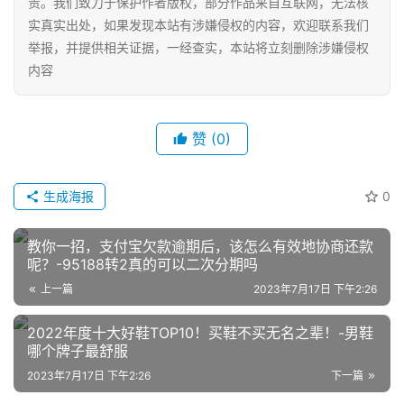
责。我们致力于保护作者版权，部分作品来自互联网，无法核
店
实真实出处，如果发现本站有涉嫌侵权的内容，欢迎联系我们
运
举报，并提供相关证据，一经查实，本站将立刻删除涉嫌侵权
营
内容
跨
境
赞
(0)
电
商
生成海报
0
登录
注册
自
媒
教你一招，支付宝欠款逾期后，该怎么有效地协商还款
体
呢？-95188转2真的可以二次分期吗
上一篇
2023年7月17日 下午2:26
社
2022年度十大好鞋TOP10！买鞋不买无名之辈！-男鞋
区
哪个牌子最舒服
2023年7月17日 下午2:26
下一篇