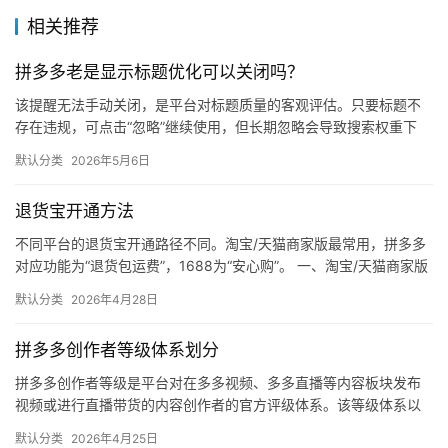
相关推荐
拼多多老是显示标题优化可以关闭吗？
该提醒无法手动关闭，是平台对标题质量的客观评估。只要标题不
存在违规，可点击“忽略”继续使用，但长期忽略会导致搜索权重下
降。 可操作方法： 点击忽略（保留原标题）：在商品列表页找到“…
默认分类
2026年5月6日
退货宝开通方法
不同平台的退货宝开通路径不同。淘宝/天猫商家版最常用，拼多多
对应功能为“退货包运费”，1688为“安心购”。 一、淘宝/天猫商家版
（最常用） 路径：千牛卖家中心 → 金融 → 保障…
默认分类
2026年4月28日
拼多多创作者等级体系划分
拼多多创作者等级是平台对在多多视频、多多直播等内容板块发布
视频或进行直播带货的内容创作者的官方评级体系。该等级体系以
创作者在站内外的粉丝数量为核心依据，划分出多个等级层级，不
默认分类
2026年4月25日