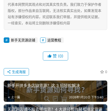
代表本网赞同其观点和对其真实性负责。我们致力于保护作者
网
版权，部分作品来自互联网，无法核实真实出处，如果发现本
店
站有涉嫌侵权的内容，欢迎联系我们举报，并提供相关证据，
运
一经查实，本站将立刻删除涉嫌侵权内容
营
跨
新手无货源店铺
运营教程
境
电
商
赞
(0)
登录
注册
自
生成海报
0
媒
体
新手开拼多多店缺货源？这 3 招轻松解决
社
上一篇
2026年1月20日 下午5:40
区
无货源店铺不知去哪找货？4 大途径帮你轻松搞定货源