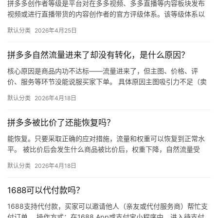
拼多多创作者等级是平台对在多多视频、多多直播等内容板块发布
视频或进行直播带货的内容创作者的官方评级体系。该等级体系以
创作者在站内外的粉丝数量为核心依据，划分出多个等级层级，不
默认分类
2026年4月25日
同等级…
拼多多自然流量进来了却没有转化，是什么原因？
核心原因是商品内功不达标——流量进来了，但主图、价格、评
价、服务等环节没能说服买家下单。 具体原因主图吸引力不足（卖
点不清、画质差）；价格高于竞品或促销不明显；基础销量低、好
默认分类
2026年4月18日
评少、…
拼多多被比价了还能恢复吗？
能恢复。只要采取正确的应对措施，流量和权重可以恢复到正常水
平。 被比价后会发生什么商品被比价后，权重下降，自然流量受
限，活动报名受阻，付费推广效果也会打折扣。系统每小时抓取全
默认分类
2026年4月18日
网价格…
1688可以代付款吗？
1688支持代付款，买家可以邀请他人（亲友或代付服务商）帮忙支
付订单。 操作方式：在1688 App或支付宝小程序中，进入待支付