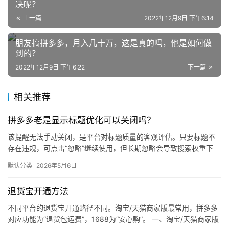
决呢？
上一篇
2022年12月9日 下午6:14
网
朋友搞拼多多，月入几十万，这是真的吗，他是如何做
店
到的？
运
2022年12月9日 下午6:22
下一篇
营
相关推荐
跨
境
拼多多老是显示标题优化可以关闭吗？
电
该提醒无法手动关闭，是平台对标题质量的客观评估。只要标题不
商
存在违规，可点击“忽略”继续使用，但长期忽略会导致搜索权重下
登录
注册
降。 可操作方法： 点击忽略（保留原标题）：在商品列表页找到“…
自
默认分类
2026年5月6日
媒
体
退货宝开通方法
不同平台的退货宝开通路径不同。淘宝/天猫商家版最常用，拼多多
社
对应功能为“退货包运费”，1688为“安心购”。 一、淘宝/天猫商家版