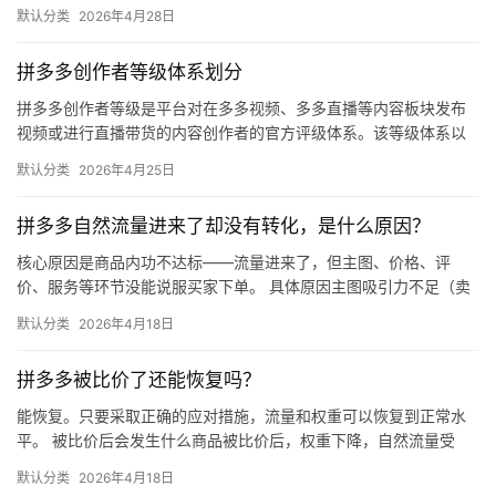
区
（最常用） 路径：千牛卖家中心 → 金融 → 保障…
默认分类
2026年4月28日
拼多多创作者等级体系划分
拼多多创作者等级是平台对在多多视频、多多直播等内容板块发布
视频或进行直播带货的内容创作者的官方评级体系。该等级体系以
创作者在站内外的粉丝数量为核心依据，划分出多个等级层级，不
默认分类
2026年4月25日
同等级…
拼多多自然流量进来了却没有转化，是什么原因？
核心原因是商品内功不达标——流量进来了，但主图、价格、评
价、服务等环节没能说服买家下单。 具体原因主图吸引力不足（卖
点不清、画质差）；价格高于竞品或促销不明显；基础销量低、好
默认分类
2026年4月18日
评少、…
拼多多被比价了还能恢复吗？
能恢复。只要采取正确的应对措施，流量和权重可以恢复到正常水
平。 被比价后会发生什么商品被比价后，权重下降，自然流量受
限，活动报名受阻，付费推广效果也会打折扣。系统每小时抓取全
默认分类
2026年4月18日
网价格…