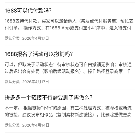
1688可以代付款吗？
1688支持代付款，买家可以邀请他人（亲友或代付服务商）帮忙支
付订单。 操作方式：在1688 App或支付宝小程序中，进入待支付
订单详情页，点击“请他人代付”或“找朋友帮忙付”，生…
默认分类
2026年4月17日
1688报名了活动可以撤销吗？
可以，但取决于活动状态：待审核状态可自由撤销无影响；审核通
过后退出会有处罚（影响后续活动报名）。操作路径登录商家工作
台 → 营销 → 我的活动 → 已报名活动 找到目标活动 → 点…
默认分类
2026年4月17日
拼多多一个链接不行需要删了再做么？
不一定。 根据链接“不行”的原因，有三种处理方式：被降权或断流
的链接，建议发布相似品（复制素材新建链接），比删除重做更高
效；短期缺货或表现一般的链接，优先下架优化；只有商品彻底无
默认分类
2026年4月14日
市…