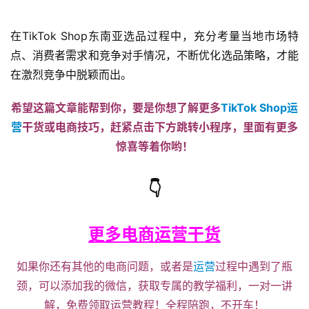
在TikTok Shop东南亚选品过程中，充分考量当地市场特
点、消费者需求和竞争对手情况，不断优化选品策略，才能
网
在激烈竞争中脱颖而出。
店
运
希望这篇文章能帮到你
，
要是你想了解更多
TikTok Shop运
营
营
干货或电商技巧，赶紧点击下方跳转小程序，里面有更多
惊喜等着你哟！
跨
境
👇
电
商
登录
注册
更多电商运营干货
自
媒
如果你还有其他的电商问题，或者是
运营
过程中遇到了瓶
体
颈，可以添加我的微信，获取专属的教学福利，一对一讲
解，免费领取运营教程！全程陪跑，不开车！