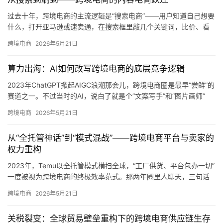
过去十年，跨境电商的主流逻辑是“搜索电商”——用户知道自己想要
什么，打开亚马逊或速卖通，在搜索框里敲几个关键词，比价、看
评价、下单。这套逻辑简单直接，支撑了无数跨境卖家的生意。
跨境电商
2026年5月21日
但…
算力出海：AI如何改写跨境电商的底层竞争逻辑
2023年ChatGPT掀起AIGC浪潮那会儿，跨境电商圈是最早“尝鲜”的
赛道之一。不过当时的AI，说白了就是个“文案写手”和“图片画师”
——帮你写写listing、搞几张主图，省…
跨境电商
2026年5月21日
从“全托管神话”到“模式混战”——跨境电商平台与卖家的
权力重构
2023年，Temu以全托管模式横扫全球，“工厂供货、平台包办一切”
一度被视为跨境电商的终极效率范式。那两年圈里人聊天，三句话
离不开“全托管”——“你上全托管了吗？”“出单快吗？”…
跨境电商
2026年5月21日
关税裂变：全球贸易壁垒重构下的跨境电商供应链生存