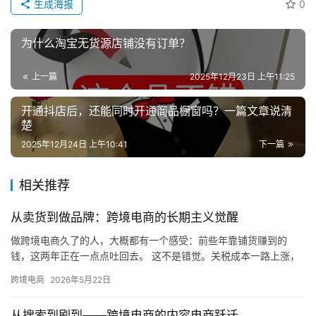
生成海报
0
为什么淘宝无货源店铺没有订单？
上一篇
2025年12月23日 上午11:25
开通抖店后，还能同时开通商品橱窗吗？一篇文章说清
楚
2025年12月24日 上午10:41
下一篇
相关推荐
从卖货到做品牌：跨境电商的长期主义觉醒
做跨境电商久了的人，大概都有一个感受：前些年靠铺货赚到的
钱，这两年正在一点点吐回去。 这不是错觉。关税成本一路上涨，
合规要求越来越细，流量费用居高不下。铺货型卖家的利润薄得像
跨境电商
2026年5月22日
刀片—…
从搜索到刷到——跨境电商的内容电商跃迁