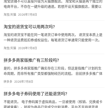
淘宝店铺不可以直接升级为天猫旗舰店。 淘宝和天猫是两个独立的
电商平台，不存在一键升级的通道。若想开设天猫旗舰店，需要以
企业为主体，向天猫提交入驻申请，通过审核后重新开设新店。
淘宝/天猫
2026年7月8日
一、…
淘宝的退货宝可以用两次吗?
淘宝的退货宝不能在同一笔退货订单中使用两次。 退货宝本质上是
一种退货运费抵扣券或权益包，每笔退货订单通常只能使用一次。
如果同一笔订单需要再次退货，第二次退货无法再次使用退货宝。
淘宝/天猫
2026年7月8日
退…
拼多多商家版推广有三阶段吗?
是的，拼多多商家版推广确实存在三阶段，但这是指推广计划的生
命周期，而非所有推广类型都强制经历的流程。 目前拼多多推广体
系中，被商家广泛讨论的“三阶段”主要出现在全站推广或OCPX智…
拼多多
2026年7月8日
拼多多电子券码使用了还能退货吗?
不能退货。 电子券码属于虚拟商品，一旦被使用（核销、兑换或卡
密被查看），就视为商品已完成交付和消费，平台不支持退货退