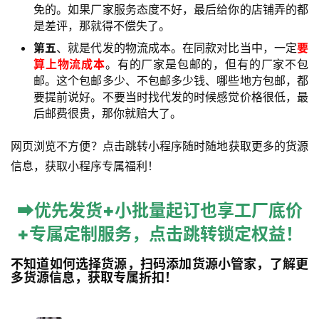
免的。如果厂家服务态度不好，最后给你的店铺弄的都
网
是差评，那就得不偿失了。
店
第五
、就是代发的物流成本。在同款对比当中，一定
要
运
算上物流成本
。有的厂家是包邮的，但有的厂家不包
营
邮。这个包邮多少、不包邮多少钱、哪些地方包邮，都
要提前说好。不要当时找代发的时候感觉价格很低，最
跨
后邮费很贵，那你就赔大了。
境
电
网页浏览不方便？点击跳转小程序随时随地获取更多的货源
商
信息，获取小程序专属福利！
登录
注册
自
➡优先发货+小批量起订也享工厂底价
媒
+专属定制服务，点击跳转锁定权益！
体
不知道如何选择货源，扫码添加货源小管家，了解更
社
多货源信息，获取专属折扣！
区