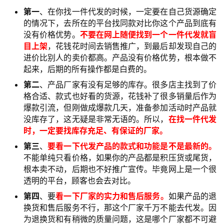
第一
、在你找一件代发的时候，一定要在自己货源确定
的情况下，去所在的平台找同款对比你这个产品到底有
没有价格优势。
不要在网上随便找到一个一件代发就盲
目上架
，花钱花时间去销售推广，到最后却发现自己的
进价比别人的卖价都高。产品没有价格优势，根本做不
起来，后期的所有操作都是白费的。
第二
、产品厂家有没有足够的库存。很多店主找到了价
格合适、款式也好看的货源，花钱补了很多销量后作为
爆款引流，但刚做成爆款几天，准备参加活动时产品就
没库存了，这无疑是非常无语的。所以，
在找一件代发
时，一定要找库存充足、有保证的厂家。
第三
、
要看一下代发产品的款式和功能是不是最新的。
不能单纯只看价格，如果你的产品都是积压货或尾货，
根本卖不动，后期也不好推广宣传。毕竟网上是一个很
透明的平台，顾客也会去对比。
第四
、要
看一下厂家的实力和售后服务。
如果产品的退
换货和售后服务不行，那这个厂家千万不能去代发。因
为退换货和有稍微的质量问题，这是哪个厂家都不可避