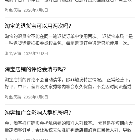
企业为主体，向天猫提交入驻申请，通过审核后重新开设新店。
淘宝/天猫
2026年7月8日
一、…
淘宝的退货宝可以用两次吗?
淘宝的退货宝不能在同一笔退货订单中使用两次。 退货宝本质上是
一种退货运费抵扣券或权益包，每笔退货订单通常只能使用一次。
如果同一笔订单需要再次退货，第二次退货无法再次使用退货宝。
淘宝/天猫
2026年7月8日
退…
淘宝店铺的评论会清零吗？
淘宝店铺的评论不会自动清零，除非触发特定情况。 正常经营下，
好评、中评、差评及买家秀等内容会永久保留，不会因时间流逝或
销量变化而自动消失。但以下几种情况会导致评论被清空或不再展
淘宝/天猫
2026年7月6日
示。…
淘客推广会影响人群标签吗？
会，淘客推广确实会扰乱店铺的精准人群标签。 尤其是在短期内大
量跑淘客订单，会让系统无法准确判断店铺的真正目标人群，导致
后续免费流量推送出现偏差。 一、淘客推广如何扰乱人群标签 淘