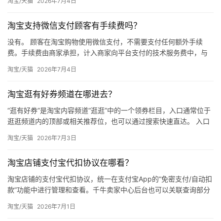
淘宝/天猫
2026年7月4日
宝…
淘宝支持微信支付顾客有手续费吗？
没有。 顾客在淘宝购物使用微信支付，不需要支付任何额外手续
费。手续费由商家承担，计入商家向平台支付的技术服务费中，与
消费者的支付金额无关。 一、消费者端完全免费 消费者在淘宝下单
淘宝/天猫
2026年7月4日
后…
淘宝逛有好券频道在哪进去？
“逛有好券”是淘宝内容频道“逛逛”中的一个领券栏目，入口通常位于
逛逛频道内的顶部或相关推荐位，也可以通过搜索快速直达。 入口
与路径 路径一：逛逛频道内查找打开淘宝App，点击底部导…
淘宝/天猫
2026年7月3日
淘宝店铺支付宝代扣协议在哪看？
淘宝店铺的支付宝代扣协议，统一在支付宝App的“免密支付/自动扣
款”功能中进行管理和查看。千牛卖家中心后台也可以关联查询部分
协议的签约记录，但核心管理入口在支付宝端。 一、支付宝A…
淘宝/天猫
2026年7月1日