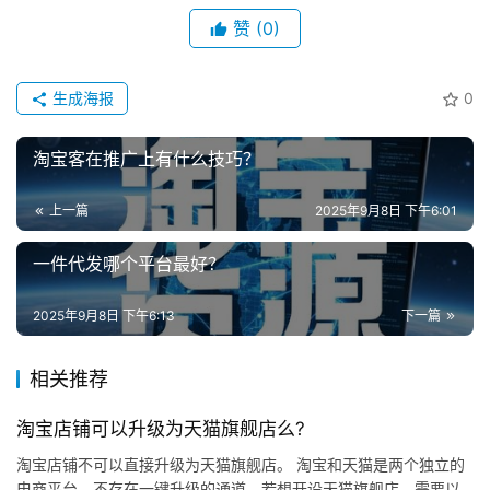
体
赞
(0)
社
区
生成海报
0
淘宝客在推广上有什么技巧？
上一篇
2025年9月8日 下午6:01
一件代发哪个平台最好？
2025年9月8日 下午6:13
下一篇
相关推荐
淘宝店铺可以升级为天猫旗舰店么?
淘宝店铺不可以直接升级为天猫旗舰店。 淘宝和天猫是两个独立的
电商平台，不存在一键升级的通道。若想开设天猫旗舰店，需要以