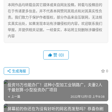
本网作品均转载自其它媒体或来自网友投稿，转载与投稿目的
网
在于传递更多信息，并不代表本网赞同其观点和对其真实性负
店
运
责。我们致力于保护作者版权，部分作品来自互联网，无法核
营
实真实出处，如果发现本站有涉嫌侵权的内容，欢迎联系我们
举报，并提供相关证据，一经查实，本站将立刻删除涉嫌侵权
内容
跨
境
电
赞
(0)
商
登录
注册
自
生成海报
0
媒
体
投资15万也能办厂！这种小型加工业销路广，夫妻2人
干最划算-小型投资办厂项目
社
上一篇
2022年12月1日 上午9:38
区
屏幕前的你还在为没有好听的网名而发愁吗？恭喜你刷