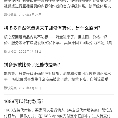
拼多多创作者等级是平台对在多多视频、多多直播等内容板块发布
视频或进行直播带货的内容创作者的官方评级体系。该等级体系以
创作者在站内外的粉丝数量为核心依据，划分出多个等级层级，不
默认分类
2026年4月25日
同等级…
拼多多自然流量进来了却没有转化，是什么原因？
核心原因是商品内功不达标——流量进来了，但主图、价格、评
价、服务等环节没能说服买家下单。 具体原因主图吸引力不足（卖
点不清、画质差）；价格高于竞品或促销不明显；基础销量低、好
默认分类
2026年4月18日
评少、…
拼多多被比价了还能恢复吗？
能恢复。只要采取正确的应对措施，流量和权重可以恢复到正常水
平。 被比价后会发生什么商品被比价后，权重下降，自然流量受
限，活动报名受阻，付费推广效果也会打折扣。系统每小时抓取全
默认分类
2026年4月18日
网价格…
1688可以代付款吗？
1688支持代付款，买家可以邀请他人（亲友或代付服务商）帮忙支
付订单。 操作方式：在1688 App或支付宝小程序中，进入待支付