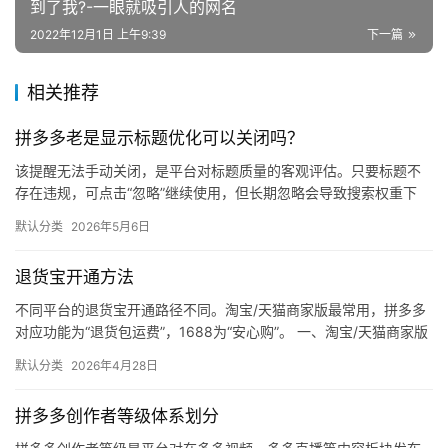
到了我?-一眼就吸引人的网名
2022年12月1日 上午9:39
下一篇
相关推荐
拼多多老是显示标题优化可以关闭吗？
该提醒无法手动关闭，是平台对标题质量的客观评估。只要标题不
存在违规，可点击“忽略”继续使用，但长期忽略会导致搜索权重下
降。 可操作方法： 点击忽略（保留原标题）：在商品列表页找到“…
默认分类
2026年5月6日
退货宝开通方法
不同平台的退货宝开通路径不同。淘宝/天猫商家版最常用，拼多多
对应功能为“退货包运费”，1688为“安心购”。 一、淘宝/天猫商家版
（最常用） 路径：千牛卖家中心 → 金融 → 保障…
默认分类
2026年4月28日
拼多多创作者等级体系划分