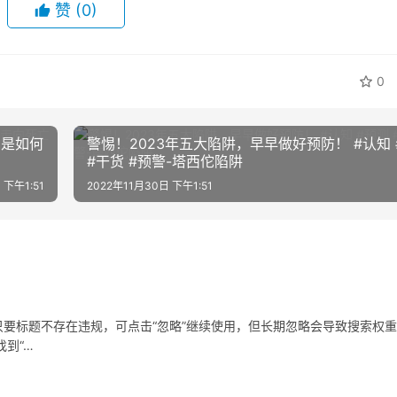
赞
(0)
0
》是如何
警惕！2023年五大陷阱，早早做好预防！ #认知 
#干货 #预警-塔西佗陷阱
 下午1:51
2022年11月30日 下午1:51
要标题不存在违规，可点击“忽略”继续使用，但长期忽略会导致搜索权
到“…