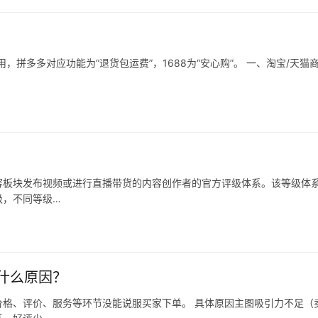
拼多多对应功能为“退货包运费”，1688为“安心购”。 一、淘宝/天猫
容板块发布视频或进行直播带货的内容创作者的官方评级体系。该等级体
级，不同等级…
什么原因？
格、评价、服务等环节没能说服买家下单。 具体原因主图吸引力不足（