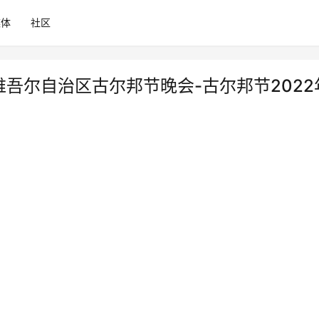
媒体
社区
维吾尔自治区古尔邦节晚会-古尔邦节2022