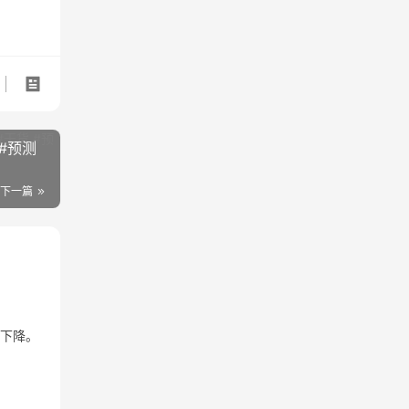
#预测
下一篇
重下降。