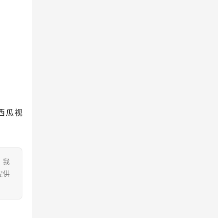
西瓜视
。我
提供