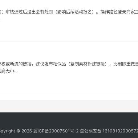
响；审核通过后退出会有处罚（影响后续活动报名）。操作路径登录商家
…
被降权或断流的链接，建议发布相似品（复制素材新建链接），比删除重做
彻底无市…
pyright © 2026
冀ICP备20007501号-2
冀公网安备 1310810200057