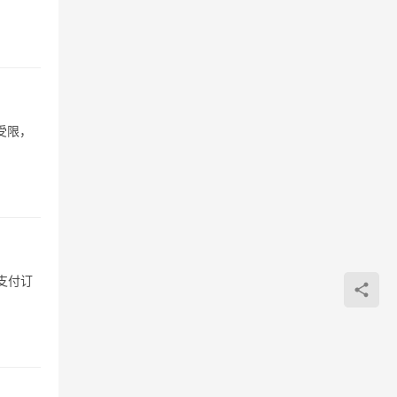
受限，
支付订