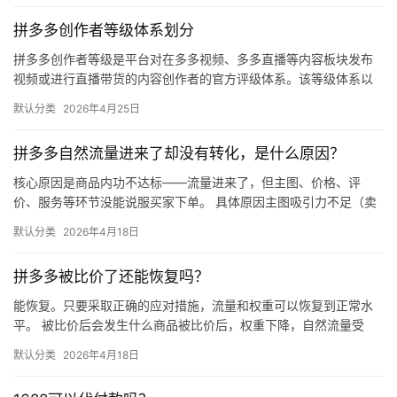
拼多多创作者等级体系划分
拼多多创作者等级是平台对在多多视频、多多直播等内容板块发布
视频或进行直播带货的内容创作者的官方评级体系。该等级体系以
创作者在站内外的粉丝数量为核心依据，划分出多个等级层级，不
默认分类
2026年4月25日
同等级…
拼多多自然流量进来了却没有转化，是什么原因？
核心原因是商品内功不达标——流量进来了，但主图、价格、评
价、服务等环节没能说服买家下单。 具体原因主图吸引力不足（卖
点不清、画质差）；价格高于竞品或促销不明显；基础销量低、好
默认分类
2026年4月18日
评少、…
拼多多被比价了还能恢复吗？
能恢复。只要采取正确的应对措施，流量和权重可以恢复到正常水
平。 被比价后会发生什么商品被比价后，权重下降，自然流量受
限，活动报名受阻，付费推广效果也会打折扣。系统每小时抓取全
默认分类
2026年4月18日
网价格…