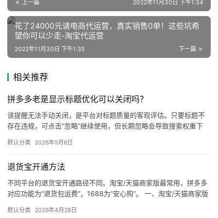
电
上一篇
2022年11月30日 下午1:34
商
花了24000元请电商代运营，真实销售0单！这些坑希
登录
注册
望你可以少走-淘宝代运营
自
2022年11月30日 下午1:35
下一篇
媒
体
相关推荐
社
拼多多老是显示标题优化可以关闭吗？
区
该提醒无法手动关闭，是平台对标题质量的客观评估。只要标题不
存在违规，可点击“忽略”继续使用，但长期忽略会导致搜索权重下
降。 可操作方法： 点击忽略（保留原标题）：在商品列表页找到“…
默认分类
2026年5月6日
退货宝开通方法
不同平台的退货宝开通路径不同。淘宝/天猫商家版最常用，拼多多
对应功能为“退货包运费”，1688为“安心购”。 一、淘宝/天猫商家版
（最常用） 路径：千牛卖家中心 → 金融 → 保障…
默认分类
2026年4月28日