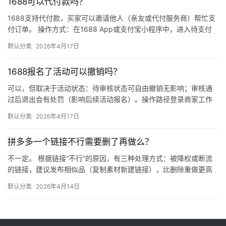
1688可以代付款吗？
1688支持代付款，买家可以邀请他人（亲友或代付服务商）帮忙支
付订单。 操作方式：在1688 App或支付宝小程序中，进入待支付
订单详情页，点击“请他人代付”或“找朋友帮忙付”，生…
默认分类
2026年4月17日
1688报名了活动可以撤销吗？
可以，但取决于活动状态：待审核状态可自由撤销无影响；审核通
过后退出会有处罚（影响后续活动报名）。操作路径登录商家工作
台 → 营销 → 我的活动 → 已报名活动 找到目标活动 → 点…
默认分类
2026年4月17日
拼多多一个链接不行需要删了再做么？
不一定。 根据链接“不行”的原因，有三种处理方式：被降权或断流
的链接，建议发布相似品（复制素材新建链接），比删除重做更高
效；短期缺货或表现一般的链接，优先下架优化；只有商品彻底无
默认分类
2026年4月14日
市…