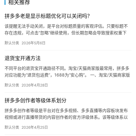
店
相关推荐
运
营
拼多多老是显示标题优化可以关闭吗？
该提醒无法手动关闭，是平台对标题质量的客观评估。只要标题不
跨
存在违规，可点击“忽略”继续使用，但长期忽略会导致搜索权重下
境
降。 可操作方法： 点击忽略（保留原标题）：在商品列表页找到“…
默认分类
2026年5月6日
电
商
退货宝开通方法
登录
注册
不同平台的退货宝开通路径不同。淘宝/天猫商家版最常用，拼多多
自
对应功能为“退货包运费”，1688为“安心购”。 一、淘宝/天猫商家版
媒
（最常用） 路径：千牛卖家中心 → 金融 → 保障…
体
默认分类
2026年4月28日
拼多多创作者等级体系划分
社
区
拼多多创作者等级是平台对在多多视频、多多直播等内容板块发布
视频或进行直播带货的内容创作者的官方评级体系。该等级体系以
创作者在站内外的粉丝数量为核心依据，划分出多个等级层级，不
默认分类
2026年4月25日
同等级…