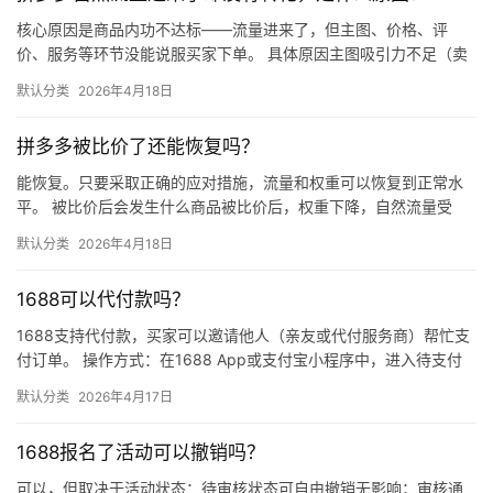
核心原因是商品内功不达标——流量进来了，但主图、价格、评
价、服务等环节没能说服买家下单。 具体原因主图吸引力不足（卖
点不清、画质差）；价格高于竞品或促销不明显；基础销量低、好
默认分类
2026年4月18日
评少、…
拼多多被比价了还能恢复吗？
能恢复。只要采取正确的应对措施，流量和权重可以恢复到正常水
平。 被比价后会发生什么商品被比价后，权重下降，自然流量受
限，活动报名受阻，付费推广效果也会打折扣。系统每小时抓取全
默认分类
2026年4月18日
网价格…
1688可以代付款吗？
1688支持代付款，买家可以邀请他人（亲友或代付服务商）帮忙支
付订单。 操作方式：在1688 App或支付宝小程序中，进入待支付
订单详情页，点击“请他人代付”或“找朋友帮忙付”，生…
默认分类
2026年4月17日
1688报名了活动可以撤销吗？
可以，但取决于活动状态：待审核状态可自由撤销无影响；审核通