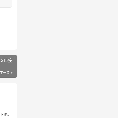
315投
下一篇
重下降。