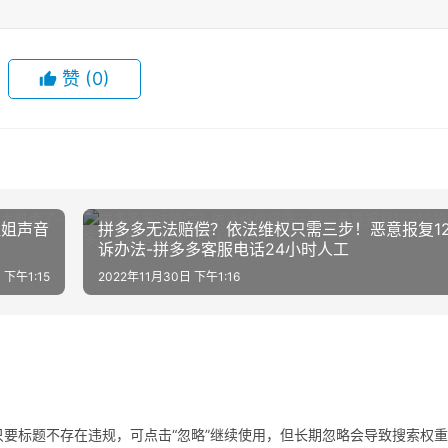
赞
(0)
姐姐声音
拼多多无法赔偿？依法维权只需三步！恶意报复12
诉办法-拼多多客服电话24小时人工
 下午1:15
2022年11月30日 下午1:16
要标题不存在违规，可点击“忽略”继续使用，但长期忽略会导致搜索权