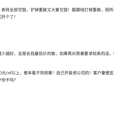
了！瓷砖全部空鼓，铲掉重做又大量空鼓！踢脚线打掉重做，厕所
门开个了！
钱越少越好，总是去找最低价的做，如果再对质量要求较高的话，
0O元/㎡以上，根本看不到效果！自己开装修公司的！客户要便
户你干吗？