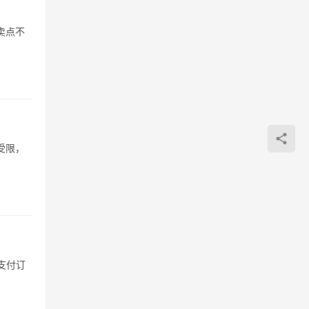
卖点不
受限，
支付订