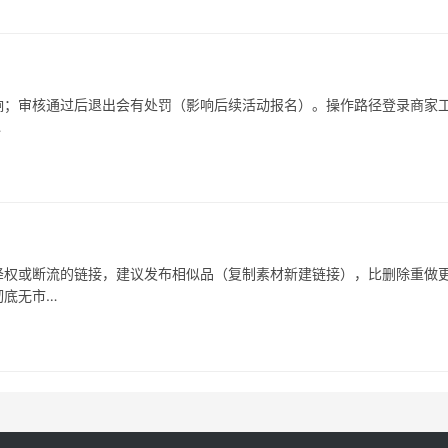
响；审核通过后退出会有处罚（影响后续活动报名）。操作路径登录商家
…
被降权或断流的链接，建议发布相似品（复制素材新建链接），比删除重做
彻底无市…