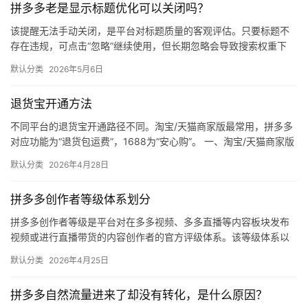
拼多多老是显示标题优化可以关闭吗？
媒
体
该提醒无法手动关闭，是平台对标题质量的客观评估。只要标题不
存在违规，可点击“忽略”继续使用，但长期忽略会导致搜索权重下
降。 可操作方法： 点击忽略（保留原标题）：在商品列表页找到“…
社
默认分类
2026年5月6日
区
退货宝开通方法
不同平台的退货宝开通路径不同。淘宝/天猫商家版最常用，拼多多
对应功能为“退货包运费”，1688为“安心购”。 一、淘宝/天猫商家版
（最常用） 路径：千牛卖家中心 → 金融 → 保障…
默认分类
2026年4月28日
拼多多创作者等级体系划分
拼多多创作者等级是平台对在多多视频、多多直播等内容板块发布
视频或进行直播带货的内容创作者的官方评级体系。该等级体系以
创作者在站内外的粉丝数量为核心依据，划分出多个等级层级，不
默认分类
2026年4月25日
同等级…
拼多多自然流量进来了却没有转化，是什么原因？