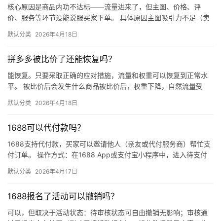
核心原因是商品内功不达标——流量进来了，但主图、价格、评
价、服务等环节没能说服买家下单。 具体原因主图吸引力不足（卖
点不清、画质差）；价格高于竞品或促销不明显；基础销量低、好
默认分类
2026年4月18日
评少、…
拼多多被比价了还能恢复吗？
能恢复。只要采取正确的应对措施，流量和权重可以恢复到正常水
平。 被比价后会发生什么商品被比价后，权重下降，自然流量受
限，活动报名受阻，付费推广效果也会打折扣。系统每小时抓取全
默认分类
2026年4月18日
网价格…
1688可以代付款吗？
1688支持代付款，买家可以邀请他人（亲友或代付服务商）帮忙支
付订单。 操作方式：在1688 App或支付宝小程序中，进入待支付
订单详情页，点击“请他人代付”或“找朋友帮忙付”，生…
默认分类
2026年4月17日
1688报名了活动可以撤销吗？
可以，但取决于活动状态：待审核状态可自由撤销无影响；审核通