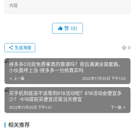
内容
赞
(0)
生成海报
0
网
店
拼多多0元砍免费拿真的靠谱吗？背后满满全是套路，
运
小伙直呼上当-拼多多一分抢真实吗
营
上一篇
2022年11月30日 下午1:00
买手机到底该不该等到618活动呢？618活动会便宜多
跨
少？-618提前买便宜还是当天便宜
境
电
2022年11月30日 下午1:01
下一篇
商
相关推荐
登录
注册
自