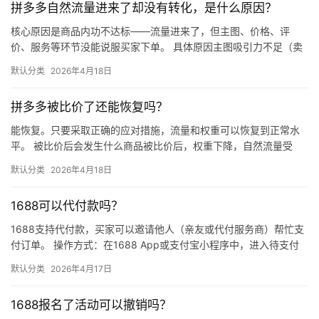
拼多多自然流量进来了却没有转化，是什么原因？
核心原因是商品内功不达标——流量进来了，但主图、价格、评
价、服务等环节没能说服买家下单。 具体原因主图吸引力不足（卖
点不清、画质差）；价格高于竞品或促销不明显；基础销量低、好
默认分类
2026年4月18日
评少、…
拼多多被比价了还能恢复吗？
能恢复。只要采取正确的应对措施，流量和权重可以恢复到正常水
平。 被比价后会发生什么商品被比价后，权重下降，自然流量受
限，活动报名受阻，付费推广效果也会打折扣。系统每小时抓取全
默认分类
2026年4月18日
网价格…
1688可以代付款吗？
1688支持代付款，买家可以邀请他人（亲友或代付服务商）帮忙支
付订单。 操作方式：在1688 App或支付宝小程序中，进入待支付
订单详情页，点击“请他人代付”或“找朋友帮忙付”，生…
默认分类
2026年4月17日
1688报名了活动可以撤销吗？