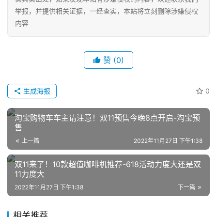
举报，并提供相关证据，一经查实，本站将立刻删除涉嫌侵权
内容
赞
(0)
生成海报
0
网
店
淘宝购物车车主请注意！双11预售今晚8点开启-淘宝预
运
售
营
上一篇
2022年11月27日 下午1:38
跨
双11来了！10款超值咖啡机推荐-618活动力度大还是双
境
11力度大
电
2022年11月27日 下午1:38
下一篇
商
登录
注册
相关推荐