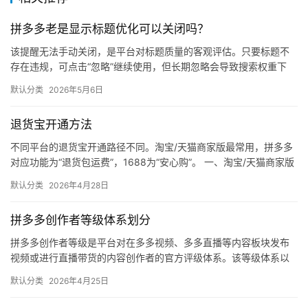
自
媒
拼多多老是显示标题优化可以关闭吗？
体
该提醒无法手动关闭，是平台对标题质量的客观评估。只要标题不
存在违规，可点击“忽略”继续使用，但长期忽略会导致搜索权重下
社
降。 可操作方法： 点击忽略（保留原标题）：在商品列表页找到“…
区
默认分类
2026年5月6日
退货宝开通方法
不同平台的退货宝开通路径不同。淘宝/天猫商家版最常用，拼多多
对应功能为“退货包运费”，1688为“安心购”。 一、淘宝/天猫商家版
（最常用） 路径：千牛卖家中心 → 金融 → 保障…
默认分类
2026年4月28日
拼多多创作者等级体系划分
拼多多创作者等级是平台对在多多视频、多多直播等内容板块发布
视频或进行直播带货的内容创作者的官方评级体系。该等级体系以
创作者在站内外的粉丝数量为核心依据，划分出多个等级层级，不
默认分类
2026年4月25日
同等级…