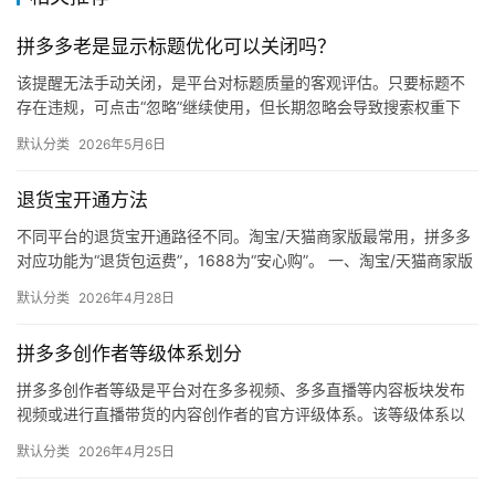
自
媒
拼多多老是显示标题优化可以关闭吗？
体
该提醒无法手动关闭，是平台对标题质量的客观评估。只要标题不
存在违规，可点击“忽略”继续使用，但长期忽略会导致搜索权重下
社
降。 可操作方法： 点击忽略（保留原标题）：在商品列表页找到“…
区
默认分类
2026年5月6日
退货宝开通方法
不同平台的退货宝开通路径不同。淘宝/天猫商家版最常用，拼多多
对应功能为“退货包运费”，1688为“安心购”。 一、淘宝/天猫商家版
（最常用） 路径：千牛卖家中心 → 金融 → 保障…
默认分类
2026年4月28日
拼多多创作者等级体系划分
拼多多创作者等级是平台对在多多视频、多多直播等内容板块发布
视频或进行直播带货的内容创作者的官方评级体系。该等级体系以
创作者在站内外的粉丝数量为核心依据，划分出多个等级层级，不
默认分类
2026年4月25日
同等级…