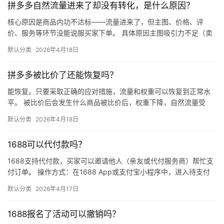
拼多多自然流量进来了却没有转化，是什么原因？
核心原因是商品内功不达标——流量进来了，但主图、价格、评
价、服务等环节没能说服买家下单。 具体原因主图吸引力不足（卖
点不清、画质差）；价格高于竞品或促销不明显；基础销量低、好
默认分类
2026年4月18日
评少、…
拼多多被比价了还能恢复吗？
能恢复。只要采取正确的应对措施，流量和权重可以恢复到正常水
平。 被比价后会发生什么商品被比价后，权重下降，自然流量受
限，活动报名受阻，付费推广效果也会打折扣。系统每小时抓取全
默认分类
2026年4月18日
网价格…
1688可以代付款吗？
1688支持代付款，买家可以邀请他人（亲友或代付服务商）帮忙支
付订单。 操作方式：在1688 App或支付宝小程序中，进入待支付
订单详情页，点击“请他人代付”或“找朋友帮忙付”，生…
默认分类
2026年4月17日
1688报名了活动可以撤销吗？