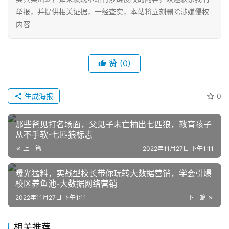
举报，并提供相关证据，一经查实，本站将立刻删除涉嫌侵权
内容
赞
(0)
生成海报
0
网
店
那些爸见打名场面，父见子未亡抽出七匹狼，教育孩子
运
从不手软-七匹狼标志
营
上一篇
2022年11月27日 下午1:11
跨
曝光猛料，实战型校长带你玩转大数据营销，学会引爆
境
校区养鱼池-大数据网络营销
电
2022年11月27日 下午1:11
下一篇
商
登录
注册
相关推荐