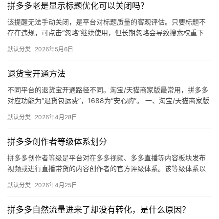
拼多多老是显示标题优化可以关闭吗？
媒
体
该提醒无法手动关闭，是平台对标题质量的客观评估。只要标题不
存在违规，可点击“忽略”继续使用，但长期忽略会导致搜索权重下
降。 可操作方法： 点击忽略（保留原标题）：在商品列表页找到“…
社
默认分类
2026年5月6日
区
退货宝开通方法
不同平台的退货宝开通路径不同。淘宝/天猫商家版最常用，拼多多
对应功能为“退货包运费”，1688为“安心购”。 一、淘宝/天猫商家版
（最常用） 路径：千牛卖家中心 → 金融 → 保障…
默认分类
2026年4月28日
拼多多创作者等级体系划分
拼多多创作者等级是平台对在多多视频、多多直播等内容板块发布
视频或进行直播带货的内容创作者的官方评级体系。该等级体系以
创作者在站内外的粉丝数量为核心依据，划分出多个等级层级，不
默认分类
2026年4月25日
同等级…
拼多多自然流量进来了却没有转化，是什么原因？