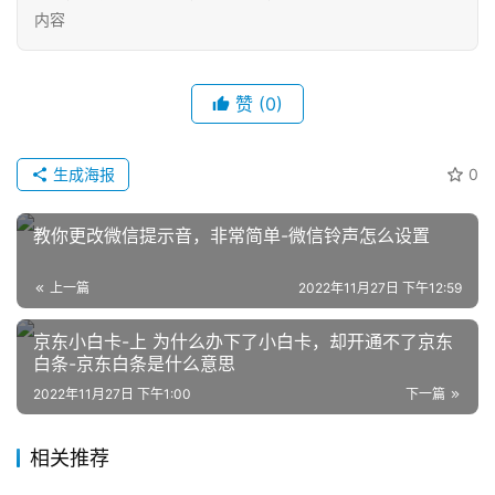
内容
赞
(0)
生成海报
0
网
店
教你更改微信提示音，非常简单-微信铃声怎么设置
运
营
上一篇
2022年11月27日 下午12:59
京东小白卡-上 为什么办下了小白卡，却开通不了京东
跨
白条-京东白条是什么意思
境
电
2022年11月27日 下午1:00
下一篇
商
相关推荐
登录
注册
自