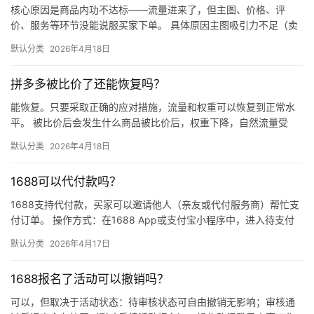
核心原因是商品内功不达标——流量进来了，但主图、价格、评
价、服务等环节没能说服买家下单。 具体原因主图吸引力不足（卖
点不清、画质差）；价格高于竞品或促销不明显；基础销量低、好
默认分类
2026年4月18日
评少、…
拼多多被比价了还能恢复吗？
能恢复。只要采取正确的应对措施，流量和权重可以恢复到正常水
平。 被比价后会发生什么商品被比价后，权重下降，自然流量受
限，活动报名受阻，付费推广效果也会打折扣。系统每小时抓取全
默认分类
2026年4月18日
网价格…
1688可以代付款吗？
1688支持代付款，买家可以邀请他人（亲友或代付服务商）帮忙支
付订单。 操作方式：在1688 App或支付宝小程序中，进入待支付
订单详情页，点击“请他人代付”或“找朋友帮忙付”，生…
默认分类
2026年4月17日
1688报名了活动可以撤销吗？
可以，但取决于活动状态：待审核状态可自由撤销无影响；审核通