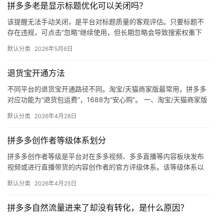
拼多多老是显示标题优化可以关闭吗？
媒
体
该提醒无法手动关闭，是平台对标题质量的客观评估。只要标题不
存在违规，可点击“忽略”继续使用，但长期忽略会导致搜索权重下
降。 可操作方法： 点击忽略（保留原标题）：在商品列表页找到“…
社
默认分类
2026年5月6日
区
退货宝开通方法
不同平台的退货宝开通路径不同。淘宝/天猫商家版最常用，拼多多
对应功能为“退货包运费”，1688为“安心购”。 一、淘宝/天猫商家版
（最常用） 路径：千牛卖家中心 → 金融 → 保障…
默认分类
2026年4月28日
拼多多创作者等级体系划分
拼多多创作者等级是平台对在多多视频、多多直播等内容板块发布
视频或进行直播带货的内容创作者的官方评级体系。该等级体系以
创作者在站内外的粉丝数量为核心依据，划分出多个等级层级，不
默认分类
2026年4月25日
同等级…
拼多多自然流量进来了却没有转化，是什么原因？