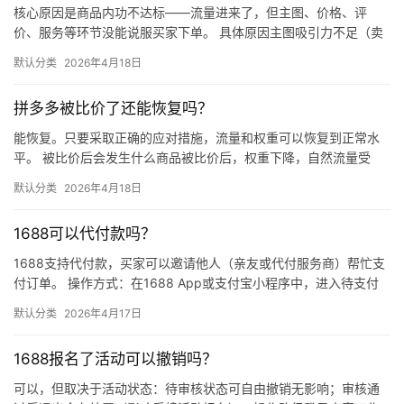
核心原因是商品内功不达标——流量进来了，但主图、价格、评
价、服务等环节没能说服买家下单。 具体原因主图吸引力不足（卖
点不清、画质差）；价格高于竞品或促销不明显；基础销量低、好
默认分类
2026年4月18日
评少、…
拼多多被比价了还能恢复吗？
能恢复。只要采取正确的应对措施，流量和权重可以恢复到正常水
平。 被比价后会发生什么商品被比价后，权重下降，自然流量受
限，活动报名受阻，付费推广效果也会打折扣。系统每小时抓取全
默认分类
2026年4月18日
网价格…
1688可以代付款吗？
1688支持代付款，买家可以邀请他人（亲友或代付服务商）帮忙支
付订单。 操作方式：在1688 App或支付宝小程序中，进入待支付
订单详情页，点击“请他人代付”或“找朋友帮忙付”，生…
默认分类
2026年4月17日
1688报名了活动可以撤销吗？
可以，但取决于活动状态：待审核状态可自由撤销无影响；审核通