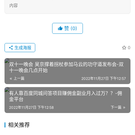
内容
赞
(0)
生成海报
0
网
店
双十一晚会 吴京撑着拐杖参加马云的功守道发布会-双
运
十一晚会几点开始
营
上一篇
2022年11月27日 下午12:57
有人靠百度同城问答项目赚佣金副业月入过万？？-佣
跨
金平台
境
电
2022年11月27日 下午12:58
下一篇
商
相关推荐
登录
注册
自