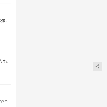
受限，
支付订
工作台