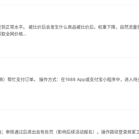
到正常水平。 被比价后会发生什么商品被比价后，权重下降，自然流量
抓取全网价格…
）帮忙支付订单。 操作方式：在1688 App或支付宝小程序中，进入待
响；审核通过后退出会有处罚（影响后续活动报名）。操作路径登录商家
…