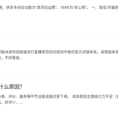
拼多多对应功能为“退货包运费”，1688为“安心购”。 一、淘宝/天猫
容板块发布视频或进行直播带货的内容创作者的官方评级体系。该等级体
级，不同等级…
什么原因？
格、评价、服务等环节没能说服买家下单。 具体原因主图吸引力不足（
低、好评少、…