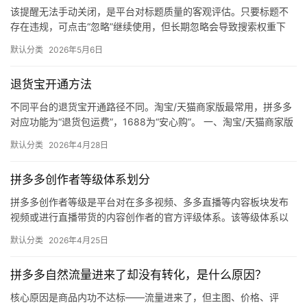
该提醒无法手动关闭，是平台对标题质量的客观评估。只要标题不
体
存在违规，可点击“忽略”继续使用，但长期忽略会导致搜索权重下
降。 可操作方法： 点击忽略（保留原标题）：在商品列表页找到“…
默认分类
2026年5月6日
社
区
退货宝开通方法
不同平台的退货宝开通路径不同。淘宝/天猫商家版最常用，拼多多
对应功能为“退货包运费”，1688为“安心购”。 一、淘宝/天猫商家版
（最常用） 路径：千牛卖家中心 → 金融 → 保障…
默认分类
2026年4月28日
拼多多创作者等级体系划分
拼多多创作者等级是平台对在多多视频、多多直播等内容板块发布
视频或进行直播带货的内容创作者的官方评级体系。该等级体系以
创作者在站内外的粉丝数量为核心依据，划分出多个等级层级，不
默认分类
2026年4月25日
同等级…
拼多多自然流量进来了却没有转化，是什么原因？
核心原因是商品内功不达标——流量进来了，但主图、价格、评