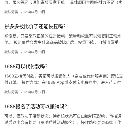
价、服务等环节没能说服买家下单。 具体原因主图吸引力不足（卖
点不清、画质差）；价格高于竞品或促销不明显；基础销量低、好
默认分类
2026年4月18日
评少、…
拼多多被比价了还能恢复吗？
能恢复。只要采取正确的应对措施，流量和权重可以恢复到正常水
平。 被比价后会发生什么商品被比价后，权重下降，自然流量受
限，活动报名受阻，付费推广效果也会打折扣。系统每小时抓取全
默认分类
2026年4月18日
网价格…
1688可以代付款吗？
1688支持代付款，买家可以邀请他人（亲友或代付服务商）帮忙支
付订单。 操作方式：在1688 App或支付宝小程序中，进入待支付
订单详情页，点击“请他人代付”或“找朋友帮忙付”，生…
默认分类
2026年4月17日
1688报名了活动可以撤销吗？
可以，但取决于活动状态：待审核状态可自由撤销无影响；审核通
过后退出会有处罚（影响后续活动报名）。操作路径登录商家工作
台 → 营销 → 我的活动 → 已报名活动 找到目标活动 → 点…