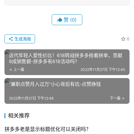
赞
(0)
生成海报
0
网
这代年轻人爱性价比！618转战拼多多抢着拼单，贡献
店
8成销售额-拼多多有618活动吗?
运
上一篇
2022年11月27日 下午12:45
营
“兼职点赞月入过万”小心背后有坑-点赞挣钱
跨
境
2022年11月27日 下午12:46
下一篇
电
商
相关推荐
登录
注册
自
拼多多老是显示标题优化可以关闭吗？
媒