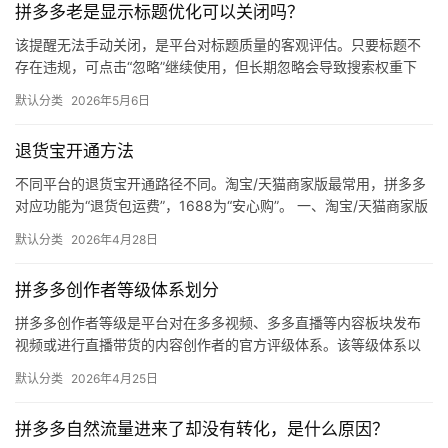
拼多多老是显示标题优化可以关闭吗？
媒
体
该提醒无法手动关闭，是平台对标题质量的客观评估。只要标题不
存在违规，可点击“忽略”继续使用，但长期忽略会导致搜索权重下
降。 可操作方法： 点击忽略（保留原标题）：在商品列表页找到“…
社
默认分类
2026年5月6日
区
退货宝开通方法
不同平台的退货宝开通路径不同。淘宝/天猫商家版最常用，拼多多
对应功能为“退货包运费”，1688为“安心购”。 一、淘宝/天猫商家版
（最常用） 路径：千牛卖家中心 → 金融 → 保障…
默认分类
2026年4月28日
拼多多创作者等级体系划分
拼多多创作者等级是平台对在多多视频、多多直播等内容板块发布
视频或进行直播带货的内容创作者的官方评级体系。该等级体系以
创作者在站内外的粉丝数量为核心依据，划分出多个等级层级，不
默认分类
2026年4月25日
同等级…
拼多多自然流量进来了却没有转化，是什么原因？