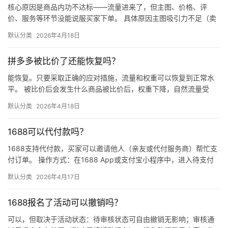
核心原因是商品内功不达标——流量进来了，但主图、价格、评
价、服务等环节没能说服买家下单。 具体原因主图吸引力不足（卖
点不清、画质差）；价格高于竞品或促销不明显；基础销量低、好
默认分类
2026年4月18日
评少、…
拼多多被比价了还能恢复吗？
能恢复。只要采取正确的应对措施，流量和权重可以恢复到正常水
平。 被比价后会发生什么商品被比价后，权重下降，自然流量受
限，活动报名受阻，付费推广效果也会打折扣。系统每小时抓取全
默认分类
2026年4月18日
网价格…
1688可以代付款吗？
1688支持代付款，买家可以邀请他人（亲友或代付服务商）帮忙支
付订单。 操作方式：在1688 App或支付宝小程序中，进入待支付
订单详情页，点击“请他人代付”或“找朋友帮忙付”，生…
默认分类
2026年4月17日
1688报名了活动可以撤销吗？
可以，但取决于活动状态：待审核状态可自由撤销无影响；审核通