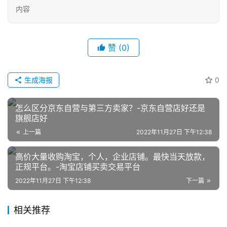
内容
赞
(0)
生成海报
0
网
店
怎么区分京东自营与第三方卖家？-京东自营店好还是
运
旗舰店好
营
上一篇
2022年11月27日 下午12:38
高价大量收购淘宝，个人，企业店铺。最快当天放款，
跨
正规平台。-淘宝店铺买卖交易平台
境
电
2022年11月27日 下午12:38
下一篇
商
相关推荐
登录
注册
自