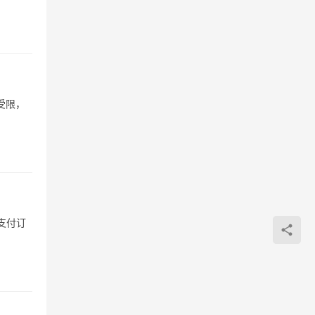
受限，
支付订