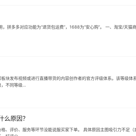
拼多多对应功能为“退货包运费”，1688为“安心购”。 一、淘宝/天猫
容板块发布视频或进行直播带货的内容创作者的官方评级体系。该等级体
级，不同等级…
什么原因？
格、评价、服务等环节没能说服买家下单。 具体原因主图吸引力不足（