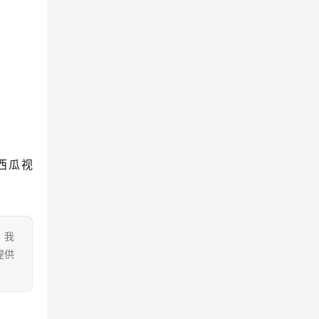
西瓜视
。我
提供