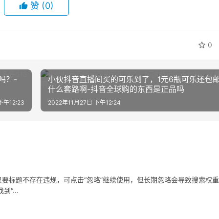
赞
(0)
0
吗？-
小伙抖音直播间买的可乐到了，1元6瓶可乐还包
什么套路啊-抖音全球购的东西是正品吗
下午12:23
2022年11月27日 下午12:24
要标题不存在违规，可点击“忽略”继续使用，但长期忽略会导致搜索权
到“…