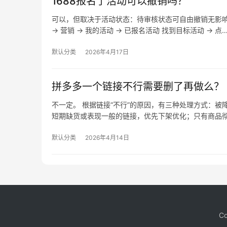
1688报名了活动可以撤销吗？
可以，但取决于活动状态：待审核状态可自由撤销无影
→ 营销 → 我的活动 → 已报名活动 找到目标活动 → 点
默认分类
2026年4月17日
拼多多一个链接不行需要删了再做么？
不一定。 根据链接“不行”的原因，有三种处理方式：
短期缺货或表现一般的链接，优先下架优化；只有商品
默认分类
2026年4月14日
Co