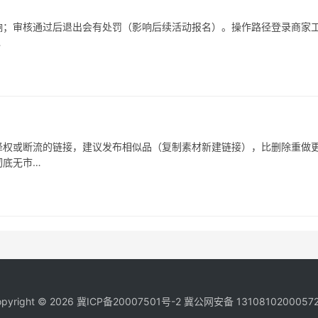
响；审核通过后退出会有处罚（影响后续活动报名）。操作路径登录商家
…
被降权或断流的链接，建议发布相似品（复制素材新建链接），比删除重做
彻底无市…
pyright © 2026
冀ICP备20007501号-2
冀公网安备 1310810200057