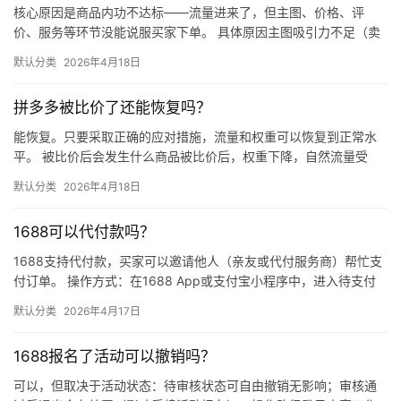
核心原因是商品内功不达标——流量进来了，但主图、价格、评
价、服务等环节没能说服买家下单。 具体原因主图吸引力不足（卖
点不清、画质差）；价格高于竞品或促销不明显；基础销量低、好
默认分类
2026年4月18日
评少、…
拼多多被比价了还能恢复吗？
能恢复。只要采取正确的应对措施，流量和权重可以恢复到正常水
平。 被比价后会发生什么商品被比价后，权重下降，自然流量受
限，活动报名受阻，付费推广效果也会打折扣。系统每小时抓取全
默认分类
2026年4月18日
网价格…
1688可以代付款吗？
1688支持代付款，买家可以邀请他人（亲友或代付服务商）帮忙支
付订单。 操作方式：在1688 App或支付宝小程序中，进入待支付
订单详情页，点击“请他人代付”或“找朋友帮忙付”，生…
默认分类
2026年4月17日
1688报名了活动可以撤销吗？
可以，但取决于活动状态：待审核状态可自由撤销无影响；审核通