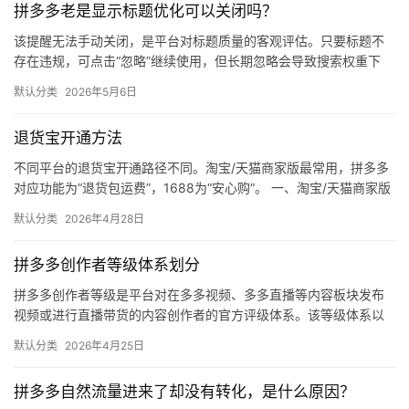
拼多多老是显示标题优化可以关闭吗？
媒
体
该提醒无法手动关闭，是平台对标题质量的客观评估。只要标题不
存在违规，可点击“忽略”继续使用，但长期忽略会导致搜索权重下
降。 可操作方法： 点击忽略（保留原标题）：在商品列表页找到“…
社
默认分类
2026年5月6日
区
退货宝开通方法
不同平台的退货宝开通路径不同。淘宝/天猫商家版最常用，拼多多
对应功能为“退货包运费”，1688为“安心购”。 一、淘宝/天猫商家版
（最常用） 路径：千牛卖家中心 → 金融 → 保障…
默认分类
2026年4月28日
拼多多创作者等级体系划分
拼多多创作者等级是平台对在多多视频、多多直播等内容板块发布
视频或进行直播带货的内容创作者的官方评级体系。该等级体系以
创作者在站内外的粉丝数量为核心依据，划分出多个等级层级，不
默认分类
2026年4月25日
同等级…
拼多多自然流量进来了却没有转化，是什么原因？