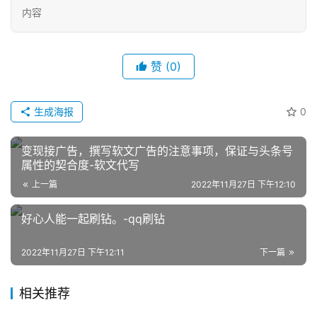
内容
赞
(0)
生成海报
0
网
店
变现接广告，撰写软文广告的注意事项，保证与头条号
运
属性的契合度-软文代写
营
上一篇
2022年11月27日 下午12:10
好心人能一起刷钻。-qq刷钻
跨
境
电
2022年11月27日 下午12:11
下一篇
商
相关推荐
登录
注册
自