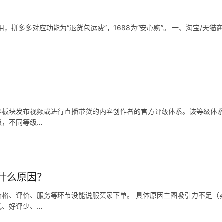
拼多多对应功能为“退货包运费”，1688为“安心购”。 一、淘宝/天猫
容板块发布视频或进行直播带货的内容创作者的官方评级体系。该等级体
级，不同等级…
什么原因？
格、评价、服务等环节没能说服买家下单。 具体原因主图吸引力不足（
低、好评少、…