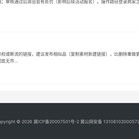
响；审核通过后退出会有处罚（影响后续活动报名）。操作路径登录商家
…
被降权或断流的链接，建议发布相似品（复制素材新建链接），比删除重做
彻底无市…
pyright © 2026
冀ICP备20007501号-2
冀公网安备 1310810200057