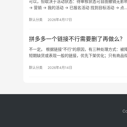
可以，但取决于活动状态：待审核状态可自由撤销无影
→ 营销 → 我的活动 → 已报名活动 找到目标活动 → 点
默认分类
2026年4月17日
拼多多一个链接不行需要删了再做么？
不一定。 根据链接“不行”的原因，有三种处理方式：
短期缺货或表现一般的链接，优先下架优化；只有商品
默认分类
2026年4月14日
Co