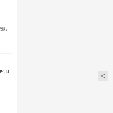
受限，
支付订