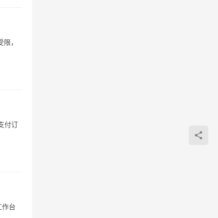
受限，
支付订
工作台