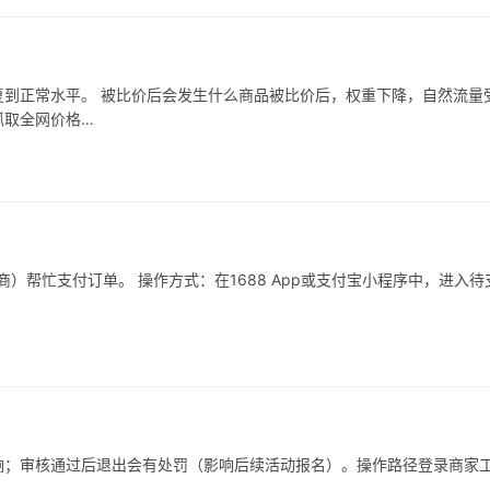
到正常水平。 被比价后会发生什么商品被比价后，权重下降，自然流量
抓取全网价格…
）帮忙支付订单。 操作方式：在1688 App或支付宝小程序中，进入待
响；审核通过后退出会有处罚（影响后续活动报名）。操作路径登录商家
…