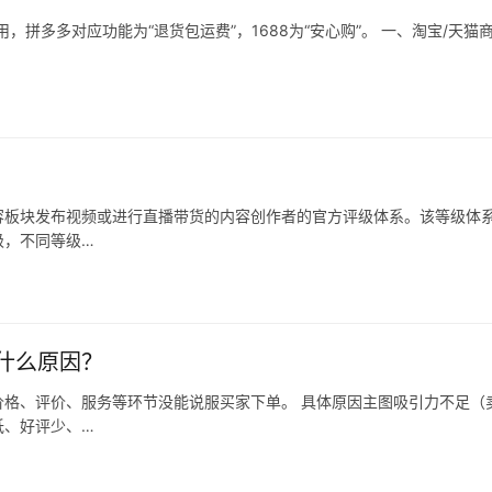
拼多多对应功能为“退货包运费”，1688为“安心购”。 一、淘宝/天猫
容板块发布视频或进行直播带货的内容创作者的官方评级体系。该等级体
级，不同等级…
什么原因？
格、评价、服务等环节没能说服买家下单。 具体原因主图吸引力不足（
低、好评少、…