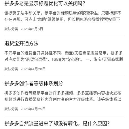
拼多多老是显示标题优化可以关闭吗？
媒
体
该提醒无法手动关闭，是平台对标题质量的客观评估。只要标题不
存在违规，可点击“忽略”继续使用，但长期忽略会导致搜索权重下
降。 可操作方法： 点击忽略（保留原标题）：在商品列表页找到“…
社
默认分类
2026年5月6日
区
退货宝开通方法
不同平台的退货宝开通路径不同。淘宝/天猫商家版最常用，拼多多
对应功能为“退货包运费”，1688为“安心购”。 一、淘宝/天猫商家版
（最常用） 路径：千牛卖家中心 → 金融 → 保障…
默认分类
2026年4月28日
拼多多创作者等级体系划分
拼多多创作者等级是平台对在多多视频、多多直播等内容板块发布
视频或进行直播带货的内容创作者的官方评级体系。该等级体系以
创作者在站内外的粉丝数量为核心依据，划分出多个等级层级，不
默认分类
2026年4月25日
同等级…
拼多多自然流量进来了却没有转化，是什么原因？