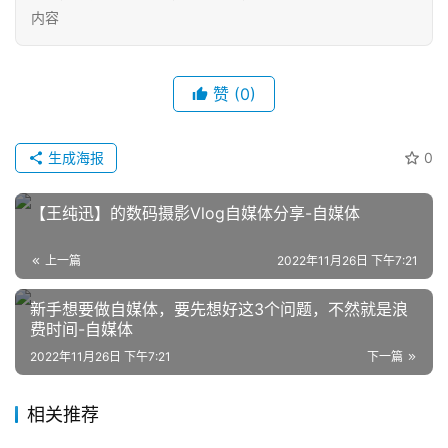
内容
赞
(0)
生成海报
0
网
店
【王纯迅】的数码摄影Vlog自媒体分享-自媒体
运
营
上一篇
2022年11月26日 下午7:21
新手想要做自媒体，要先想好这3个问题，不然就是浪
跨
费时间-自媒体
境
电
2022年11月26日 下午7:21
下一篇
商
相关推荐
登录
注册
自