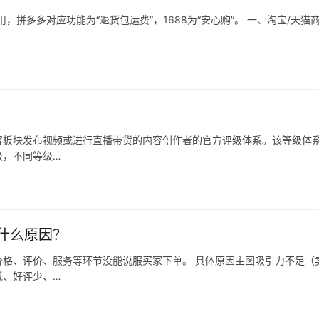
拼多多对应功能为“退货包运费”，1688为“安心购”。 一、淘宝/天猫
容板块发布视频或进行直播带货的内容创作者的官方评级体系。该等级体
级，不同等级…
什么原因？
格、评价、服务等环节没能说服买家下单。 具体原因主图吸引力不足（
低、好评少、…