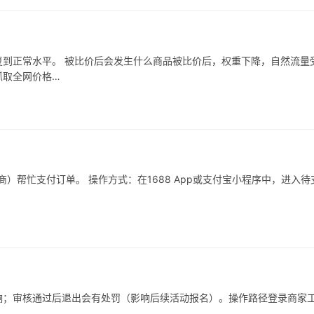
到正常水平。 被比价后会发生什么商品被比价后，权重下降，自然流量
抓取全网价格…
）帮忙支付订单。 操作方式：在1688 App或支付宝小程序中，进入待
响；审核通过后退出会有处罚（影响后续活动报名）。操作路径登录商家
…