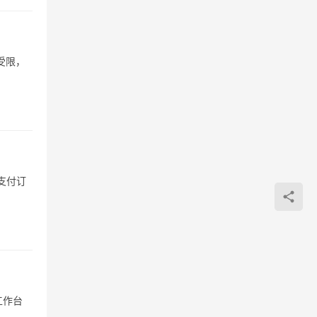
受限，
支付订
工作台