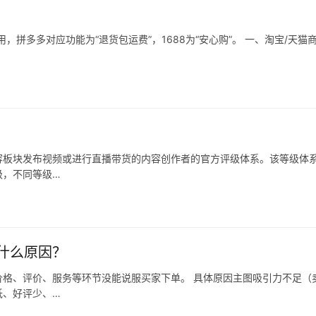
拼多多对应功能为“退货包运费”，1688为“安心购”。 一、淘宝/天猫
容板块发布视频或进行直播带货的内容创作者的官方评级体系。该等级体
级，不同等级…
什么原因？
格、评价、服务等环节没能说服买家下单。 具体原因主图吸引力不足（
低、好评少、…