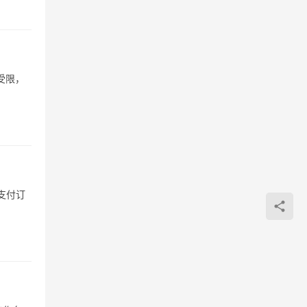
受限，
支付订