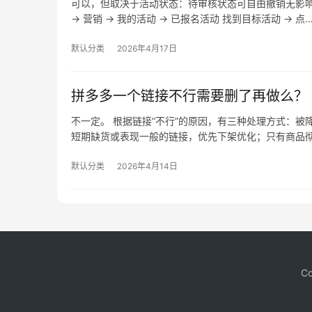
可以，但取决于活动状态：待审核状态可自由撤销无影
→ 营销 → 我的活动 → 已报名活动 找到目标活动 → 点
默认分类
2026年4月17日
拼多多一个链接不行需要删了再做么？
不一定。 根据链接“不行”的原因，有三种处理方式：
短期缺货或表现一般的链接，优先下架优化；只有商品
默认分类
2026年4月14日
Co