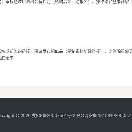
响；审核通过后退出会有处罚（影响后续活动报名）。操作路径登录商家
…
被降权或断流的链接，建议发布相似品（复制素材新建链接），比删除重做
彻底无市…
pyright © 2026
冀ICP备20007501号-2
冀公网安备 1310810200057