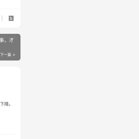
事，才
下一篇
重下降。