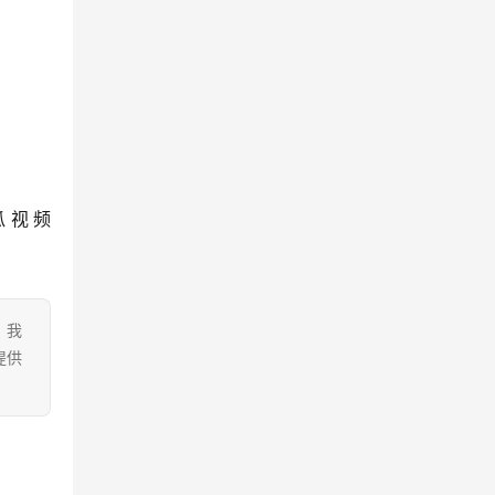
瓜视频
。我
提供