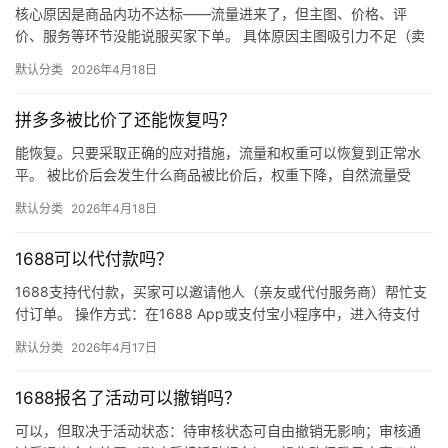
核心原因是商品内功不达标——流量进来了，但主图、价格、评
价、服务等环节没能说服买家下单。 具体原因主图吸引力不足（卖
点不清、画质差）；价格高于竞品或促销不明显；基础销量低、好
默认分类
2026年4月18日
评少、…
拼多多被比价了还能恢复吗？
能恢复。只要采取正确的应对措施，流量和权重可以恢复到正常水
平。 被比价后会发生什么商品被比价后，权重下降，自然流量受
限，活动报名受阻，付费推广效果也会打折扣。系统每小时抓取全
默认分类
2026年4月18日
网价格…
1688可以代付款吗？
1688支持代付款，买家可以邀请他人（亲友或代付服务商）帮忙支
付订单。 操作方式：在1688 App或支付宝小程序中，进入待支付
订单详情页，点击“请他人代付”或“找朋友帮忙付”，生…
默认分类
2026年4月17日
1688报名了活动可以撤销吗？
可以，但取决于活动状态：待审核状态可自由撤销无影响；审核通