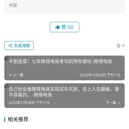
内容
赞
(0)
生成海报
0
网
店
不割韭菜！七年跨境电商老司机带你避坑-跨境电商
运
营
上一篇
2022年11月26日 下午7:15
自己创业做跨境电商实现买车买房，走上人生巅峰，是
跨
不容易的。-跨境电商
境
电
2022年11月26日 下午7:15
下一篇
商
相关推荐
登录
注册
自