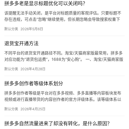
拼多多老是显示标题优化可以关闭吗？
媒
体
该提醒无法手动关闭，是平台对标题质量的客观评估。只要标题不
存在违规，可点击“忽略”继续使用，但长期忽略会导致搜索权重下
降。 可操作方法： 点击忽略（保留原标题）：在商品列表页找到“…
社
默认分类
2026年5月6日
区
退货宝开通方法
不同平台的退货宝开通路径不同。淘宝/天猫商家版最常用，拼多多
对应功能为“退货包运费”，1688为“安心购”。 一、淘宝/天猫商家版
（最常用） 路径：千牛卖家中心 → 金融 → 保障…
默认分类
2026年4月28日
拼多多创作者等级体系划分
拼多多创作者等级是平台对在多多视频、多多直播等内容板块发布
视频或进行直播带货的内容创作者的官方评级体系。该等级体系以
创作者在站内外的粉丝数量为核心依据，划分出多个等级层级，不
默认分类
2026年4月25日
同等级…
拼多多自然流量进来了却没有转化，是什么原因？