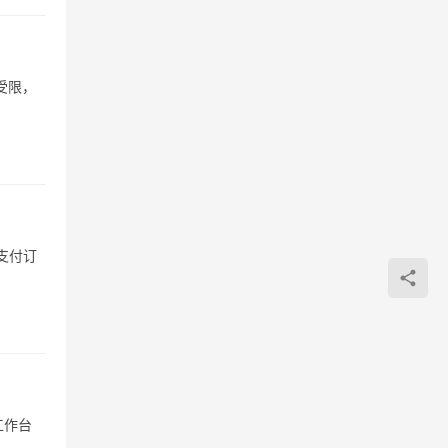
受限，
支付订
工作台