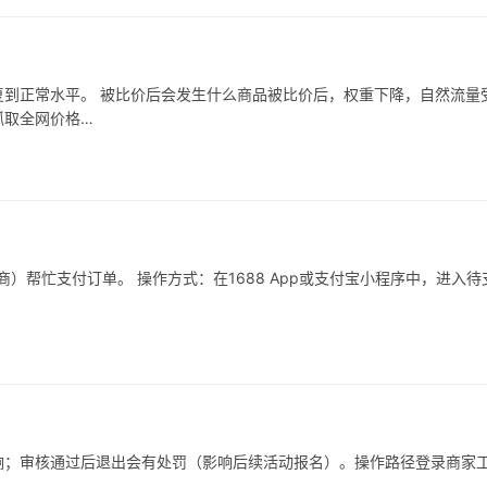
到正常水平。 被比价后会发生什么商品被比价后，权重下降，自然流量
抓取全网价格…
）帮忙支付订单。 操作方式：在1688 App或支付宝小程序中，进入待
响；审核通过后退出会有处罚（影响后续活动报名）。操作路径登录商家
…