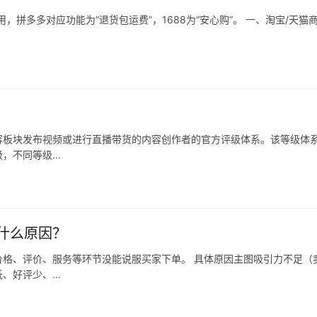
拼多多对应功能为“退货包运费”，1688为“安心购”。 一、淘宝/天猫
容板块发布视频或进行直播带货的内容创作者的官方评级体系。该等级体
级，不同等级…
什么原因？
格、评价、服务等环节没能说服买家下单。 具体原因主图吸引力不足（
低、好评少、…