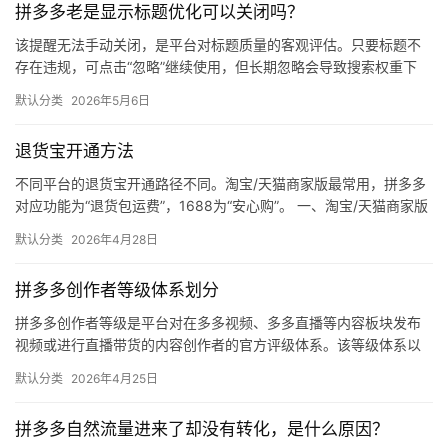
拼多多老是显示标题优化可以关闭吗？
媒
体
该提醒无法手动关闭，是平台对标题质量的客观评估。只要标题不
存在违规，可点击“忽略”继续使用，但长期忽略会导致搜索权重下
降。 可操作方法： 点击忽略（保留原标题）：在商品列表页找到“…
社
默认分类
2026年5月6日
区
退货宝开通方法
不同平台的退货宝开通路径不同。淘宝/天猫商家版最常用，拼多多
对应功能为“退货包运费”，1688为“安心购”。 一、淘宝/天猫商家版
（最常用） 路径：千牛卖家中心 → 金融 → 保障…
默认分类
2026年4月28日
拼多多创作者等级体系划分
拼多多创作者等级是平台对在多多视频、多多直播等内容板块发布
视频或进行直播带货的内容创作者的官方评级体系。该等级体系以
创作者在站内外的粉丝数量为核心依据，划分出多个等级层级，不
默认分类
2026年4月25日
同等级…
拼多多自然流量进来了却没有转化，是什么原因？