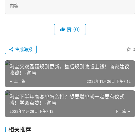
内容
赞
(0)
生成海报
0
网
店
淘宝又双叒叕规则更新，售后规则改版上线！商家建议
运
收藏！-淘宝
营
上一篇
2022年11月26日 下午7:12
淘宝下半年高客单怎么打？想要爆单就一定要有仪式
跨
感！学会点赞！-淘宝
境
电
2022年11月26日 下午7:12
下一篇
商
相关推荐
登录
注册
自