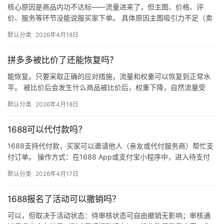
核心原因是商品内功不达标——流量进来了，但主图、价格、评
价、服务等环节没能说服买家下单。 具体原因主图吸引力不足（卖
点不清、画质差）；价格高于竞品或促销不明显；基础销量低、好
默认分类
2026年4月18日
评少、…
拼多多被比价了还能恢复吗？
能恢复。只要采取正确的应对措施，流量和权重可以恢复到正常水
平。 被比价后会发生什么商品被比价后，权重下降，自然流量受
限，活动报名受阻，付费推广效果也会打折扣。系统每小时抓取全
默认分类
2026年4月18日
网价格…
1688可以代付款吗？
1688支持代付款，买家可以邀请他人（亲友或代付服务商）帮忙支
付订单。 操作方式：在1688 App或支付宝小程序中，进入待支付
订单详情页，点击“请他人代付”或“找朋友帮忙付”，生…
默认分类
2026年4月17日
1688报名了活动可以撤销吗？
可以，但取决于活动状态：待审核状态可自由撤销无影响；审核通