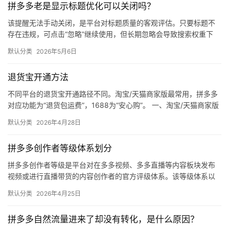
拼多多老是显示标题优化可以关闭吗？
媒
体
该提醒无法手动关闭，是平台对标题质量的客观评估。只要标题不
存在违规，可点击“忽略”继续使用，但长期忽略会导致搜索权重下
降。 可操作方法： 点击忽略（保留原标题）：在商品列表页找到“…
社
默认分类
2026年5月6日
区
退货宝开通方法
不同平台的退货宝开通路径不同。淘宝/天猫商家版最常用，拼多多
对应功能为“退货包运费”，1688为“安心购”。 一、淘宝/天猫商家版
（最常用） 路径：千牛卖家中心 → 金融 → 保障…
默认分类
2026年4月28日
拼多多创作者等级体系划分
拼多多创作者等级是平台对在多多视频、多多直播等内容板块发布
视频或进行直播带货的内容创作者的官方评级体系。该等级体系以
创作者在站内外的粉丝数量为核心依据，划分出多个等级层级，不
默认分类
2026年4月25日
同等级…
拼多多自然流量进来了却没有转化，是什么原因？