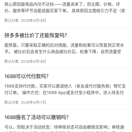
核心原因是商品内功不达标——流量进来了，但主图、价格、评
价、服务等环节没能说服买家下单。 具体原因主图吸引力不足（卖
点不清、画质差）；价格高于竞品或促销不明显；基础销量低、好
默认分类
2026年4月18日
评少、…
拼多多被比价了还能恢复吗？
能恢复。只要采取正确的应对措施，流量和权重可以恢复到正常水
平。 被比价后会发生什么商品被比价后，权重下降，自然流量受
限，活动报名受阻，付费推广效果也会打折扣。系统每小时抓取全
默认分类
2026年4月18日
网价格…
1688可以代付款吗？
1688支持代付款，买家可以邀请他人（亲友或代付服务商）帮忙支
付订单。 操作方式：在1688 App或支付宝小程序中，进入待支付
订单详情页，点击“请他人代付”或“找朋友帮忙付”，生…
默认分类
2026年4月17日
1688报名了活动可以撤销吗？
可以，但取决于活动状态：待审核状态可自由撤销无影响；审核通